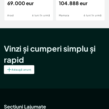
69.000 eur
cheie,langa Mega
104.888 eur
Image
Arad
6 luni în urmă
Mamaia
6 luni în urmă
Vinzi și cumperi simplu și
rapid
Adaugă anunț
Secțiuni Lajumate