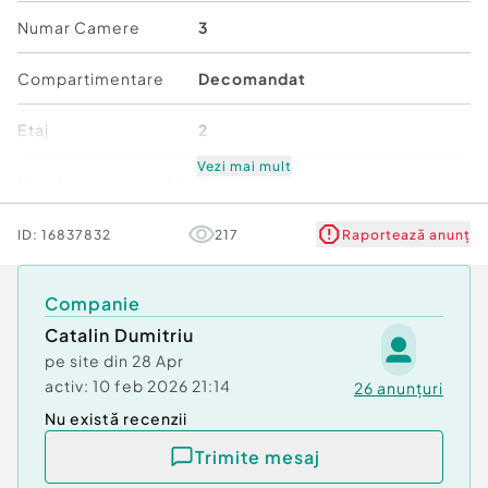
O alegere ideala pentru cei care isi doresc un
Numar Camere
3
camin primitor intr-o zona linistita, dar bine
conectata.
Compartimentare
Decomandat
Va asteptam la vizionare!
Etaj
2
Consilier dedicat acestei oferte:
Vezi mai mult
Număr niveluri imobil
4
domnul Catalin Dumitriu
Stare
Bună
ID:
16837832
217
Raportează anunț
0737981623
Comfort
1
Companie
Confort:
1
Tip imobil:
Catalin Dumitriu
Bloc de apartamente
Număr Băi:
1
pe site din
28 Apr
activ:
10 feb 2026 21:14
26
anunțuri
Nu există recenzii
Trimite mesaj