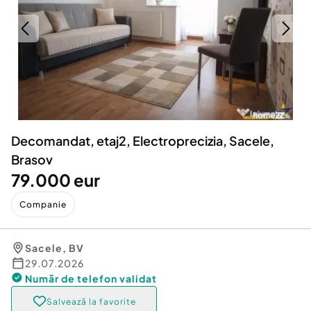
Locuri de munca
Utilaje agricole si industriale
Servicii
Piese auto si accesorii
Animale de companie
Dacia Duster
Afaceri și echipamente profesionale
Inchiriere Bunuri si Vehicule
Decomandat, etaj2, Electroprecizia, Sacele,
Brasov
79.000 eur
Companie
Sacele
,
BV
29.07.2026
Număr de telefon
validat
Salvează la favorite