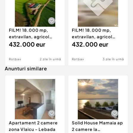
FILM! 18.000 mp,
FILM! 18.000 mp,
extravilan, agricol
extravilan, agricol
constructii:ferma,inve
432.000 eur
constructii:ferma,inve
432.000 eur
Rotbav
2 zile în urmă
Rotbav
3 zile în urmă
Anunturi similare
Apartament 2 camere
Solid House Mamaia ap
zona Vlaicu - Lebada
2 camere la