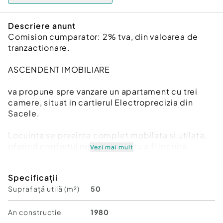
Descriere anunt
Comision cumparator: 2% tva, din valoarea de
tranzactionare.
ASCENDENT IMOBILIARE
va propune spre vanzare un apartament cu trei
camere, situat in cartierul Electroprecizia din
Sacele.
Locuinta se prezinta complet mobilata si utilata,
oferind confortul necesar pentru a fi locuita
Vezi mai mult
imediat.
Specificații
Imobilul beneficiaza de o pozitionare
Suprafață utilă (m²)
50
convenabila, in apropiere de piata, supermarket si
alte puncte de interes, ceea ce asigura un stil de
viata practic si accesibil.
An constructie
1980