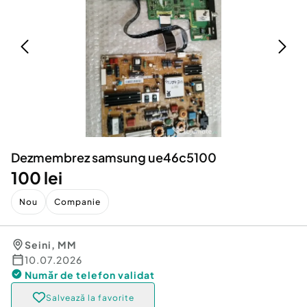
Locuri de munca
Utilaje agricole si industriale
Servicii
Piese auto si accesorii
Animale de companie
Dacia Duster
Afaceri și echipamente profesionale
Inchiriere Bunuri si Vehicule
Dezmembrez samsung ue46c5100
100 lei
Nou
Companie
Seini
,
MM
10.07.2026
Număr de telefon
validat
Salvează la favorite