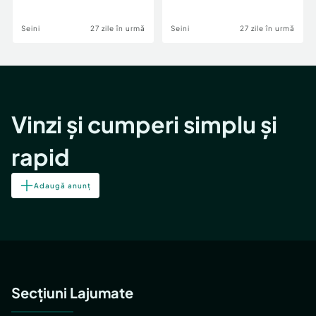
Seini
27 zile în urmă
Seini
27 zile în urmă
Vinzi și cumperi simplu și
rapid
Adaugă anunț
Secțiuni Lajumate