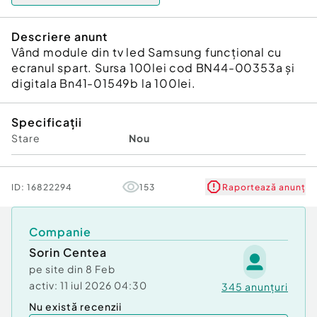
Descriere anunt
Vând module din tv led Samsung funcțional cu
ecranul spart. Sursa 100lei cod BN44-00353a și
digitala Bn41-01549b la 100lei.
Specificații
Stare
Nou
ID:
16822294
153
Raportează anunț
Companie
Sorin Centea
pe site din
8 Feb
activ:
11 iul 2026 04:30
345
anunțuri
Nu există recenzii