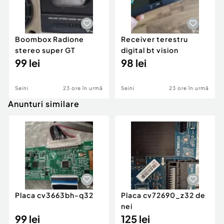
Boombox Radione
Receiver terestru
stereo super GT
digital bt vision
99 lei
98 lei
Seini
23 ore în urmă
Seini
23 ore în urmă
Anunturi similare
Placa cv3663bh-q32
Placa cv72690_z32 de
nei
99 lei
125 lei