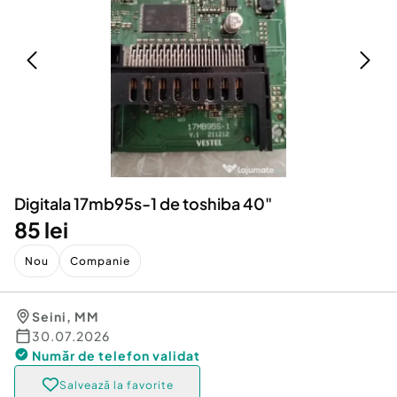
Locuri de munca
Utilaje agricole si industriale
Servicii
Piese auto si accesorii
Animale de companie
Dacia Duster
Afaceri și echipamente profesionale
Inchiriere Bunuri si Vehicule
Digitala 17mb95s-1 de toshiba 40"
85 lei
Nou
Companie
Seini
,
MM
30.07.2026
Număr de telefon
validat
Salvează la favorite