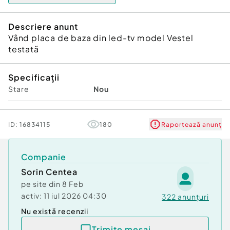
Descriere anunt
Vând placa de baza din led-tv model Vestel
testată
Specificații
Stare
Nou
ID:
16834115
180
Raportează anunț
Companie
Sorin Centea
pe site din
8 Feb
activ:
11 iul 2026 04:30
322
anunțuri
Nu există recenzii
Trimite mesaj