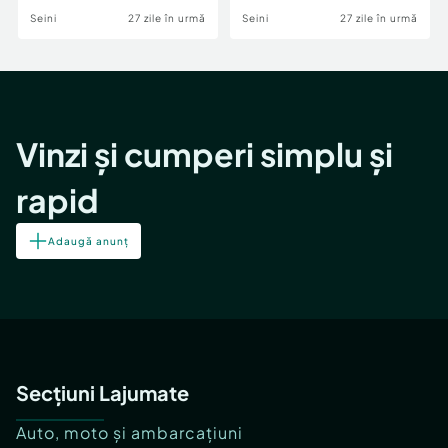
Seini
27 zile în urmă
Seini
27 zile în urmă
Vinzi și cumperi simplu și
rapid
Adaugă anunț
Secțiuni Lajumate
Auto, moto și ambarcațiuni