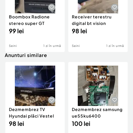
Boombox Radione
Receiver terestru
stereo super GT
digital bt vision
99 lei
98 lei
Seini
1 zi în urmă
Seini
1 zi în urmă
Anunturi similare
Dezmembrez TV
Dezmembrez samsung
Hyundai plăci Vestel
ue55ku6400
98 lei
100 lei