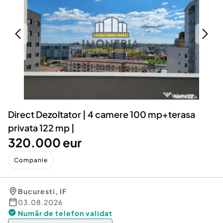
Locuri de munca
Utilaje agricole si industriale
Servicii
Piese auto si accesorii
Animale de companie
Dacia Duster
Afaceri și echipamente profesionale
Inchiriere Bunuri si Vehicule
Direct Dezoltator | 4 camere 100 mp+terasa
privata 122 mp |
320.000 eur
Companie
Bucuresti
,
IF
03.08.2026
Număr de telefon
validat