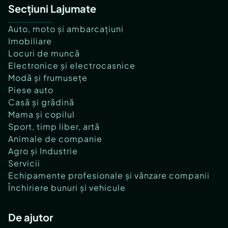
Secțiuni Lajumate
Id intern: P116115
Auto, moto și ambarcațiuni
Confort:
1
Imobiliare
Tip imobil:
Bloc de apartamente
Locuri de muncă
Număr Băi:
2
Electronice și electrocasnice
Comision cumpărător:
0%
Modă și frumusețe
Piese auto
Casă și grădină
Mama și copilul
Sport, timp liber, artă
Animale de companie
Agro și Industrie
Servicii
Echipamente profesionale și vânzare companii
Închiriere bunuri și vehicule
De ajutor