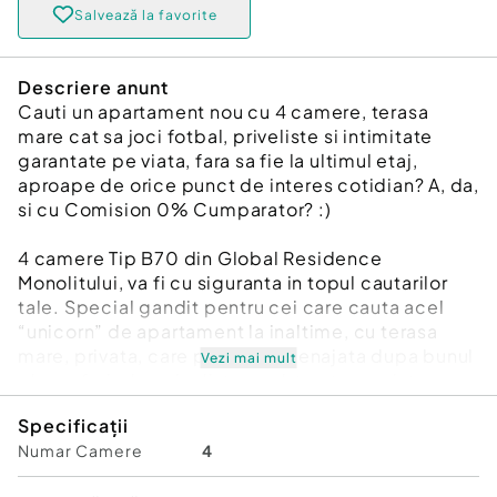
Salvează la favorite
Descriere anunt
Cauti un apartament nou cu 4 camere, terasa
mare cat sa joci fotbal, priveliste si intimitate
garantate pe viata, fara sa fie la ultimul etaj,
aproape de orice punct de interes cotidian? A, da,
si cu Comision 0% Cumparator? :)
4 camere Tip B70 din Global Residence
Monolitului, va fi cu siguranta in topul cautarilor
tale. Special gandit pentru cei care cauta acel
“unicorn” de apartament la inaltime, cu terasa
mare, privata, care poate fi amenajata dupa bunul
Vezi mai mult
plac, oferind o priveliste neobturata pe viata.
Din cei 122 mpu de terasa, ai aprox 100 mpu (
Specificații
16.65 x 6.05) pe care te poti desfasura dupa
Numar Camere
4
bunul plac. O poti lasa ca atare, deschisa, ori o
poti inchide partial cu sticla si pergole