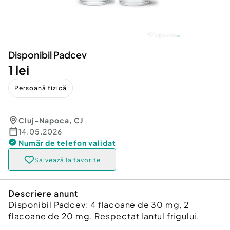
Locuri de munca
Utilaje agricole si industriale
Servicii
Piese auto si accesorii
Animale de companie
Dacia Duster
Afaceri și echipamente profesionale
Disponibil Padcev
Inchiriere Bunuri si Vehicule
1 lei
Persoană fizică
Cluj-Napoca
,
CJ
14.05.2026
Număr de telefon
validat
Salvează la favorite
Descriere anunt
Disponibil Padcev: 4 flacoane de 30 mg, 2
flacoane de 20 mg. Respectat lantul frigului.