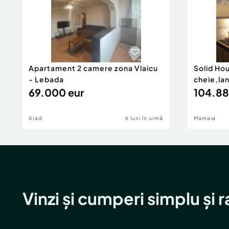
Apartament 2 camere zona Vlaicu
Solid Ho
- Lebada
cheie,la
69.000 eur
104.88
Arad
6 luni în urmă
Mamaia
Vinzi și cumperi simplu și 