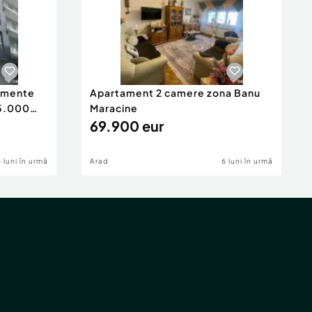
tamente
Apartament 2 camere zona Banu
65.000
Maracine
69.900 eur
6 luni în urmă
Arad
6 luni în urmă