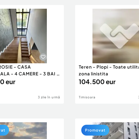
ROSIE - CASA
Teren - Plopi - Toate utilit
ALA - 4 CAMERE - 3 BAI -
zona linistita
I
0 eur
104.500 eur
3 zile în urmă
Timisoara
vat
Promovat