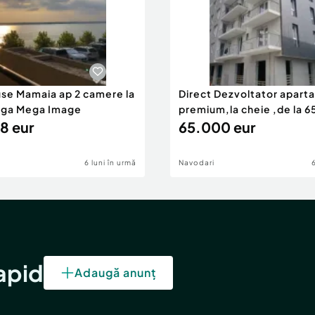
use Mamaia ap 2 camere la
Direct Dezvoltator apar
nga Mega Image
premium,la cheie ,de la 
8 eur
eur
65.000 eur
6 luni în urmă
Navodari
rapid
Adaugă anunț