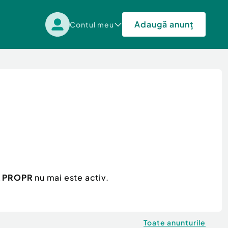
Adaugă anunț
Contul meu
A PROPR
nu mai este activ.
Toate anunturile