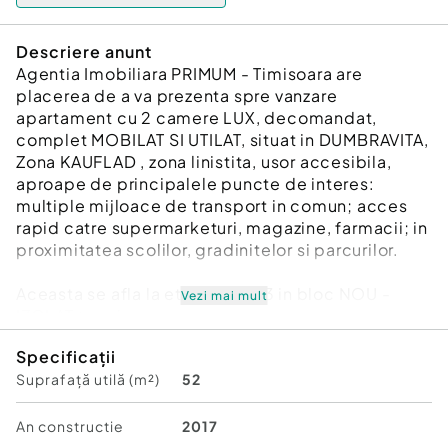
Descriere anunt
Agentia Imobiliara PRIMUM - Timisoara are
placerea de a va prezenta spre vanzare
apartament cu 2 camere LUX, decomandat,
complet MOBILAT SI UTILAT, situat in DUMBRAVITA,
Zona KAUFLAD , zona linistita, usor accesibila,
aproape de principalele puncte de interes:
multiple mijloace de transport in comun; acces
rapid catre supermarketuri, magazine, farmacii; in
proximitatea scolilor, gradinitelor si parcurilor.
Aceasta se afla la etajul 3 DIN 3 in bloc NOU -
Vezi mai mult
IZOLAT termic.
Specificații
Apartamentul este openspace cu suprafata utila
Suprafață utilă (m²)
52
52 mp, si prezinta urmatoarea compartimentare:
- 1 Hol acces
- 1 Baie
An constructie
2017
- 1 Bucatarie mobilata utilata