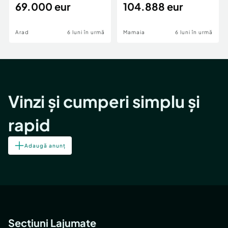
69.000 eur
cheie,langa Mega
104.888 eur
Image
Arad
6 luni în urmă
Mamaia
6 luni în urmă
Vinzi și cumperi simplu și
rapid
Adaugă anunț
Secțiuni Lajumate