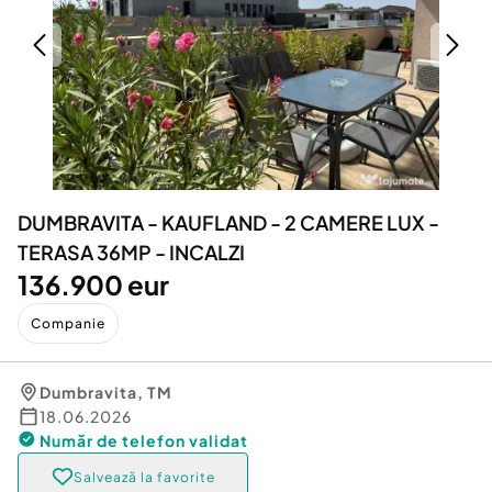
Locuri de munca
Utilaje agricole si industriale
Servicii
Piese auto si accesorii
Animale de companie
Dacia Duster
Afaceri și echipamente profesionale
Inchiriere Bunuri si Vehicule
DUMBRAVITA - KAUFLAND - 2 CAMERE LUX -
TERASA 36MP - INCALZI
136.900 eur
Companie
Dumbravita
,
TM
18.06.2026
Număr de telefon
validat
Salvează la favorite