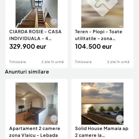
CIARDA ROSIE - CASA
Teren - Plopi - Toate
INDIVIDUALA - 4
utilitatile - zona
CAMERE - 3 BAI -
329.900 eur
linistita
104.500 eur
PANOURI
Timisoara
2 zile în urmă
Timisoara
2 zile în urmă
Anunturi similare
Apartament 2 camere
Solid House Mamaia ap
zona Vlaicu - Lebada
2 camere la