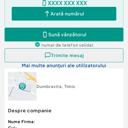
XXXX XXX XXX
Detaliile cu caracter tehnic ne sunt furnizate de
catre proprietar.
Arată numărul
Pentru informatii suplimentare si o vizionare, nu
ezitati sa ma contactati.
Sună vânzătorul
Confort:
lux
Tip imobil:
Bloc de apartamente
numar de telefon
validat
Număr Băi:
1
Posibilitate parcare: Da
Trimite mesaj
Nr. locuri parcare:
1
Mai multe anunțuri ale utilizatorului
Dumbravita
,
Timis
Despre companie
Nume Firma:
Cui: