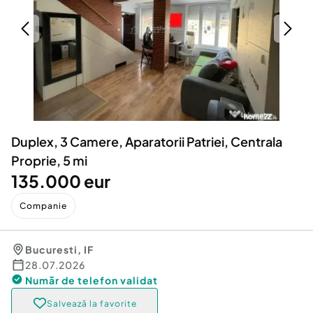
Locuri de munca
Utilaje agricole si industriale
Servicii
Piese auto si accesorii
Animale de companie
Dacia Duster
Afaceri și echipamente profesionale
Inchiriere Bunuri si Vehicule
Duplex, 3 Camere, Aparatorii Patriei, Centrala
Proprie, 5 mi
135.000 eur
Companie
Bucuresti
,
IF
28.07.2026
Număr de telefon
validat
Salvează la favorite