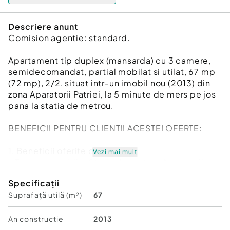
Descriere anunt
Comision agentie: standard.
Apartament tip duplex (mansarda) cu 3 camere,
semidecomandat, partial mobilat si utilat, 67 mp
(72 mp), 2/2, situat intr-un imobil nou (2013) din
zona Aparatorii Patriei, la 5 minute de mers pe jos
pana la statia de metrou.
BENEFICII PENTRU CLIENTII ACESTEI OFERTE:
1. Beneficii oferite de zona:
Vezi mai mult
- Transport public: Statia de metrou Aparatorii
Patriei se afla la aproximativ 5 minute de mers pe
Specificații
jos, oferind conexiuni rapide catre centrul
Suprafață utilă (m²)
67
orasului. Linii de autobuz: 102, 243 (4 min), 232 (7
min). 125 (9 min). Linii de tramvai: 1, 10 (12 min).
- Facilitati educationale si recreative: Scoli si
An constructie
2013
gradinite: In apropiere se afla institutii de