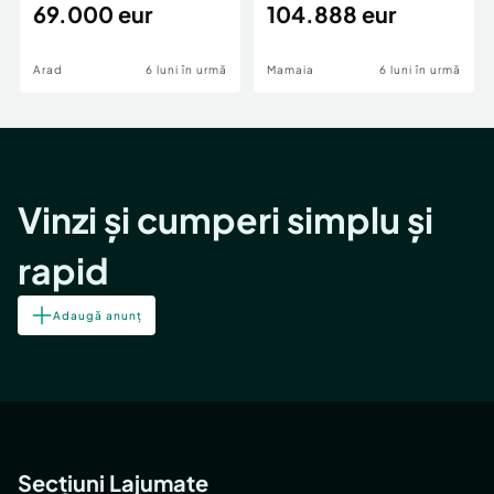
69.000 eur
cheie,langa Mega
104.888 eur
Număr Băi:
2
Image
Arad
6 luni în urmă
Mamaia
6 luni în urmă
Vinzi și cumperi simplu și
rapid
Adaugă anunț
Secțiuni Lajumate