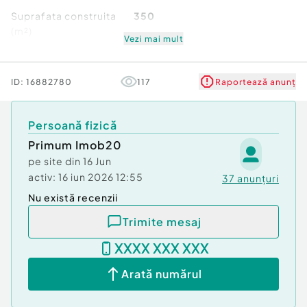
Suprafata construita
350
Living spatios, luminos, cu bucatarie open-space
(m²)
integrata;
Vezi mai mult
Stare
Bună
ID:
16882780
117
Raportează anunț
3 dormitoare mobilate
Persoană fizică
2 bai cu cabina dus si cada si geam la bai;
Primum Imob20
pe site din
16 Jun
Terasa mare 22 mp, perfecta pentru momentele
activ:
16 iun 2026 12:55
37
anunțuri
de relaxare in aer liber
Nu există recenzii
Trimite mesaj
XXXX XXX XXX
Dotari si confort tehnologic:
Arată numărul