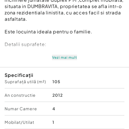
situata in DUMBRAVITA, proprietatea se afla intr-o
zona rezidentiala linistita, cu acces facil si strada
asfaltata.
Este locuinta ideala pentru o familie.
Detalii suprafete:
Vezi mai mult
Suprafata utila: 105 mp
Specificații
Suprafață utilă (m²)
105
Teren generos: 350 mp
An constructie
2012
Numar Camere
4
Compartimentare inteligenta si functionala:
Mobilat/Utilat
1