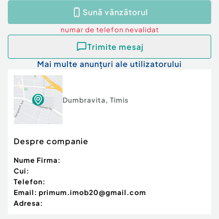
Incalzire cu centrala proprie cu calorifere;
Sună vânzătorul
numar de telefon
nevalidat
Clima
Trimite mesaj
Mai multe anunțuri ale utilizatorului
Utilitati complete: Apa, gaz, curent si canalizare;
Dumbravita
,
Timis
Amenajare exterioara:
Despre companie
Curte spatioasa, excelent intretinuta, cu gazon;
Nume Firma:
Cui:
Telefon:
Acces auto direct din strada acoperit stil carport.
Email:
primum.imob20@gmail.com
Adresa: