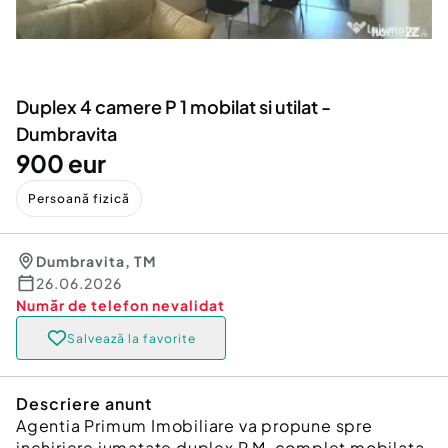
Locuri de munca
Utilaje agricole si industriale
Servicii
Piese auto si accesorii
Animale de companie
Dacia Duster
Afaceri și echipamente profesionale
Duplex 4 camere P 1 mobilat si utilat -
Inchiriere Bunuri si Vehicule
Dumbravita
900 eur
Persoană fizică
Dumbravita
,
TM
26.06.2026
Număr de telefon
nevalidat
Salvează la favorite
Descriere anunt
Agentia Primum Imobiliare va propune spre
inchiriere jumatate duplex P M ,complet mobilata,