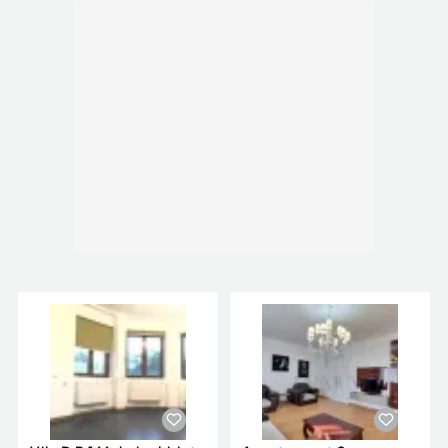
Locatie si facilitati in zona: Pozitionarea este
excelenta, oferind liniste, dar si acces rapid catre
punctele de interes majore din zona.
Supermarketurile Kaufland, Lidl si se afla la doar
10 minute de mers pe jos.
Casa se inchiriaza complet mobilata si utilata,
exact asa cum se vede in fotografii.
Mai multe detalii la telefon !
Număr Băi:
2
Posibilitate parcare: Da
Nr. locuri parcare:
2
Curent
Apă
Canalizare
Gaz