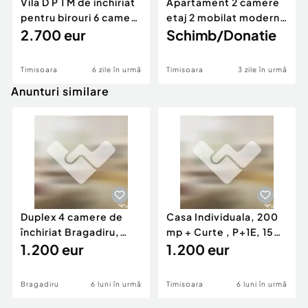
Vila D P 1 M de inchiriat
Apartament 2 camere
pentru birouri 6 camere
etaj 2 mobilat modern
- Complex
2.700 eur
- Complexul Stude
Schimb/Donatie
Timisoara
6 zile în urmă
Timisoara
3 zile în urmă
Anunturi similare
Duplex 4 camere de
Casa Individuala, 200
închiriat Bragadiru,
mp + Curte , P+1E, 150
curte 100 mp, pa...
1.200 eur
mp, zona Girocu
1.200 eur
Bragadiru
6 luni în urmă
Timisoara
6 luni în urmă