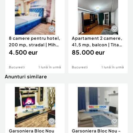
8 camere pentru hotel,
Apartament 2 camere,
200 mp, stradal | Mihai
41,5 mp, balcon | Titan
Bravu – metrou 100 m
4.500 eur
– 1 Decembrie 1918
85.000 eur
Bucuresti
1 lună în urmă
Bucuresti
1 lună în urmă
Anunturi similare
Garsoniera Bloc Nou
Garsoniera Bloc Nou -