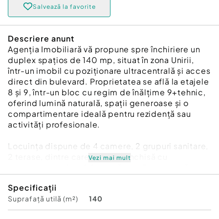
Salvează la favorite
Descriere anunt
Agenția Imobiliară vă propune spre închiriere un
duplex spațios de 140 mp, situat în zona Unirii,
într-un imobil cu poziționare ultracentrală și acces
direct din bulevard. Proprietatea se află la etajele
8 și 9, într-un bloc cu regim de înălțime 9+tehnic,
oferind lumină naturală, spații generoase și o
compartimentare ideală pentru rezidență sau
activități profesionale.
Locuința dispune de 4 camere, 2 grupuri sanitare,
2 terase, dintre care una este închisă cu
Vezi mai mult
termopan, putând fi folosită ca a 5‑a cameră.
Finisajele includ termopan PVC, parchet, gresie,
Specificații
faianță, aer condiționat în toate camerele și ușă
Suprafață utilă (m²)
140
metalică la intrare.