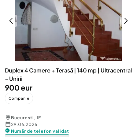
Locuri de munca
Utilaje agricole si industriale
Servicii
Piese auto si accesorii
Animale de companie
Dacia Duster
Afaceri și echipamente profesionale
Inchiriere Bunuri si Vehicule
Duplex 4 Camere + Terasă | 140 mp | Ultracentral
– Unirii
900 eur
Companie
Bucuresti
,
IF
29.06.2026
Număr de telefon
validat