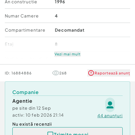
Caracteristici duplex
An constructie
1996
Suprafață totală: 140 mp
Numar Camere
4
4 camere + terasă închisă (utilizabilă ca a 5‑a
cameră)
Compartimentare
Decomandat
2 băi
Etaj
8
2 terase (una acoperită, una închisă cu termopan)
Vezi mai mult
Număr niveluri imobil
2
Etaj 8 și 9
Stare
Bună
ID:
16884886
268
Raportează anunț
Vedere spre spatele imobilului
Comfort
Lux
Companie
Intrare din bulevard
Agentie
Nemobilat – ideal pentru personalizare
pe site din
12 Sep
activ:
10 feb 2026 21:14
44
anunțuri
Rețea de calculatoare instalată
Nu există recenzii
Aer condiționat în toate camerele
Trimite mesaj