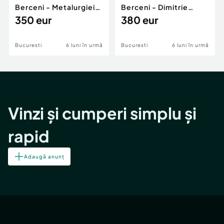
Berceni - Metalurgiei
Berceni - Dimitrie
Park - Postalionul
350 eur
Leonida
380 eur
Bucuresti
6 luni în urmă
Bucuresti
6 luni în urmă
Vinzi și cumperi simplu și
rapid
Adaugă anunț