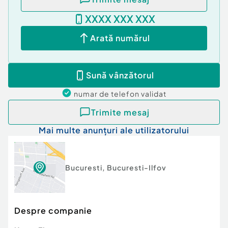
XXXX XXX XXX
Parchet, gresie, faianță
Arată numărul
Ușă metalică
Avantaje zonă
Sună vânzătorul
Ultracentral – acces rapid către Piața Unirii
numar de telefon
validat
Transport public în imediata apropiere
Trimite mesaj
Magazine, restaurante, servicii la câțiva pași
Mai multe anunțuri ale utilizatorului
Zonă excelentă pentru locuit sau birou
Condiții de închiriere
Bucuresti
,
Bucuresti-Ilfov
Chirie: 900 EUR / lună
Disponibil imediat
Despre companie
Pentru detalii suplimentare sau programarea unei