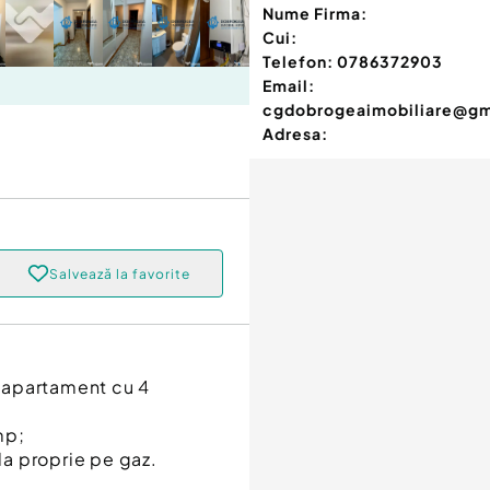
Nume Firma:
Cui:
Telefon:
0786372903
Email:
cgdobrogeaimobiliare@gm
Adresa:
Salvează la favorite
 apartament cu 4
mp;
a proprie pe gaz.