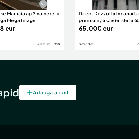
use Mamaia ap 2 camere la
Direct Dezvoltator apar
nga Mega Image
premium,la cheie ,de la 
8 eur
eur
65.000 eur
6 luni în urmă
Navodari
rapid
Adaugă anunț