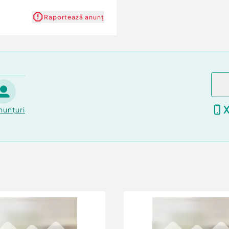
Raportează anunț
nunțuri