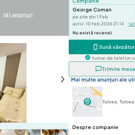
Companie
George Coman
161
anunțuri
pe site din
1 Feb
activ:
10 feb 2026 21:14
161
Nu există recenzii
Sună vânzător
numar de telefon
v
Trimite mesa
Mai multe anunțuri ale uti
Tulcea
,
Tulcea
Despre companie