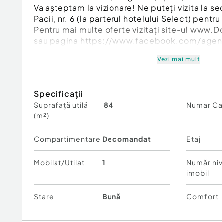
Va așteptam la vizionare! Ne puteți vizita la sed
Pacii, nr. 6 (la parterul hotelului Select) pentr
Pentru mai multe oferte vizitați site-ul www.
sau pagina https://www.facebook.com/agen
Vezi mai mult
Id intern: P2446
Specificații
Suprafață utilă
84
Numar C
Confort:
1
(m²)
Tip imobil:
Bloc de apartamente
Număr Băi:
2
Comision cumpărător:
2%
Compartimentare
Decomandat
Etaj
Mobilat/Utilat
1
Număr niv
imobil
Stare
Bună
Comfort