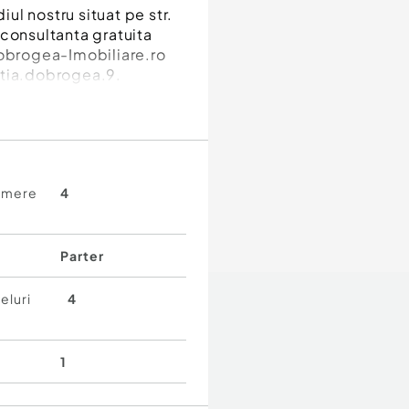
iul nostru situat pe str.
u consultanta gratuita
Dobrogea-Imobiliare.ro
tia.dobrogea.9.
amere
4
Parter
eluri
4
1