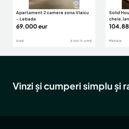
Apartament 2 camere zona Vlaicu
Solid Ho
- Lebada
cheie,la
69.000 eur
104.88
Arad
6 luni în urmă
Mamaia
Vinzi și cumperi simplu și 