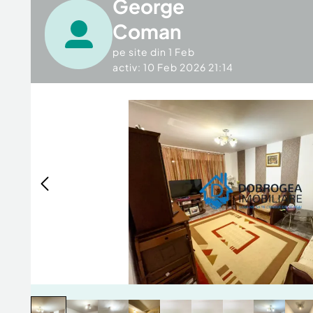
George
Coman
pe site din
1 Feb
activ: 10 Feb 2026 21:14