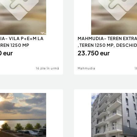
A- VILA P+E+M LA
MAHMUDIA- TEREN EXTR
EREN 1250 MP
,TEREN 1250 MP, DESCHI
 eur
DUN
23.750 eur
16 zile în urmă
Mahmudia
1