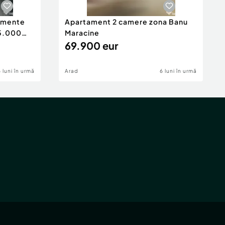
tamente
Apartament 2 camere zona Banu
65.000
Maracine
69.900 eur
6 luni în urmă
Arad
6 luni în urmă