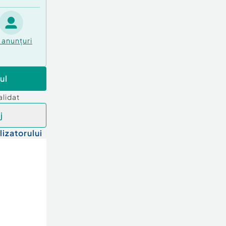
anunțuri
ul
alidat
j
lizatorului