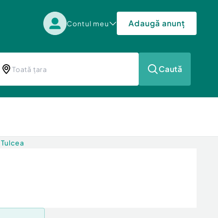
Adaugă anunț
Contul meu
Caută
 Tulcea