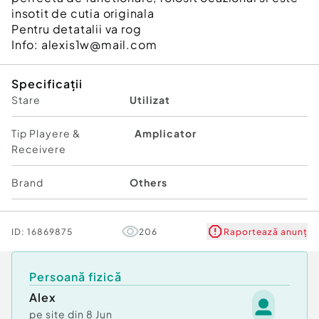
insotit de cutia originala
Pentru detatalii va rog
Info: alexis1w@mail.com
Specificații
Stare
Utilizat
Tip Playere &
Amplicator
Receivere
Brand
Others
ID:
16869875
206
Raportează anunț
Persoană fizică
Alex
pe site din
8 Jun