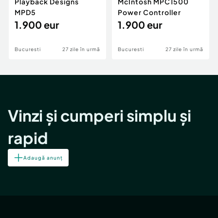
Playback Designs
McIntosh MPC1500
MPD5
Power Controller
1.900 eur
1.900 eur
Bucuresti
27 zile în urmă
Bucuresti
27 zile în urmă
Vinzi și cumperi simplu și
rapid
Adaugă anunț