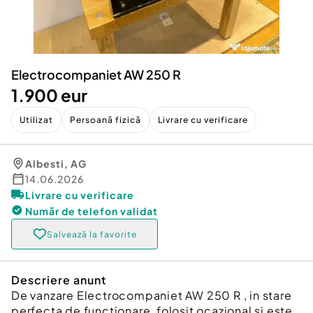
Locuri de munca
Utilaje agricole si industriale
Servicii
Piese auto si accesorii
Animale de companie
Dacia Duster
Afaceri și echipamente profesionale
Electrocompaniet AW 250 R
Inchiriere Bunuri si Vehicule
1.900 eur
Utilizat
Persoană fizică
Livrare cu verificare
Albesti
,
AG
14.06.2026
Livrare cu verificare
Număr de telefon
validat
Salvează la favorite
Descriere anunt
De vanzare Electrocompaniet AW 250 R , in stare
perfecta de functionare, folosit ocazional si este