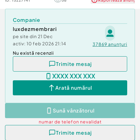
ID:
15227141
58
Raportează anunț
Companie
luxdezmembrari
pe site din
21 Dec
activ:
10 feb 2026 21:14
37869
anunțuri
Nu există recenzii
Trimite mesaj
XXXX XXX XXX
Arată numărul
Sună vânzătorul
numar de telefon
nevalidat
Trimite mesaj