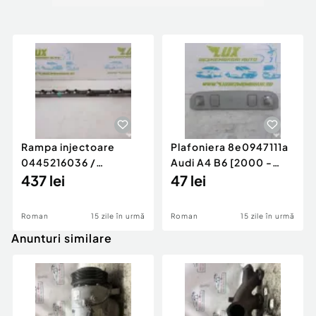
Rampa injectoare
Plafoniera 8e0947111a
0445216036 /
Audi A4 B6 [2000 -
780542302 3.0 d 313
437 lei
2005]
47 lei
cp N57D30
Roman
15 zile în urmă
Roman
15 zile în urmă
Anunturi similare