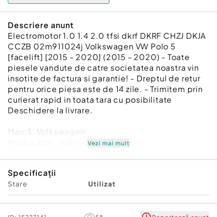
Descriere anunt
Electromotor 1.0 1.4 2.0 tfsi dkrf DKRF CHZJ DKJA
CCZB 02m911024j Volkswagen VW Polo 5
[facelift] [2015 - 2020] (2015 - 2020) - Toate
piesele vandute de catre societatea noastra vin
insotite de factura si garantie! - Dreptul de retur
pentru orice piesa este de 14 zile. - Trimitem prin
curierat rapid in toata tara cu posibilitate
Deschidere la livrare.
Marcă: Volkswagen
Producător: Volkswagen VW
Vezi mai mult
Cod referinţă OEM: 45929952
Piesă: Electromotor 1.0 1.4 2.0 tfsi dkrf DKRF
Specificații
CHZJ DKJA CCZB 02m911024j
Stare
Utilizat
Garanție