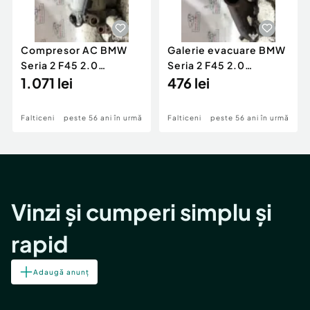
Compresor AC BMW
Galerie evacuare BMW
Seria 2 F45 2.0
Seria 2 F45 2.0
Motorina 2016
1.071 lei
Motorina 2016
476 lei
Falticeni
peste 56 ani în urmă
Falticeni
peste 56 ani în urmă
Vinzi și cumperi simplu și
rapid
Adaugă anunț