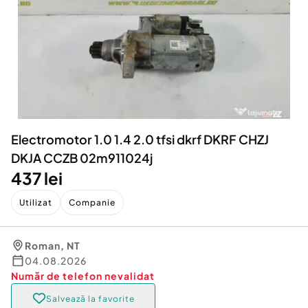
Locuri de munca
Utilaje agricole si industriale
Servicii
Piese auto si accesorii
Animale de companie
Dacia Duster
Afaceri și echipamente profesionale
Inchiriere Bunuri si Vehicule
Electromotor 1.0 1.4 2.0 tfsi dkrf DKRF CHZJ
DKJA CCZB 02m911024j
437 lei
Utilizat
Companie
Roman
,
NT
04.08.2026
Număr de telefon
nevalidat
Salvează la favorite