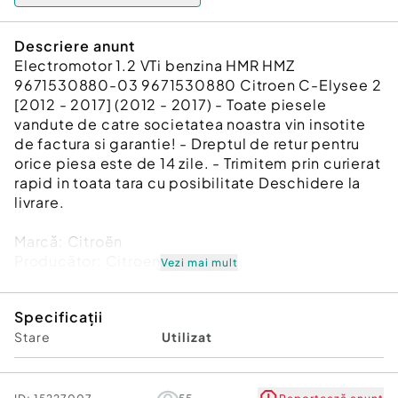
Descriere anunt
Electromotor 1.2 VTi benzina HMR HMZ
9671530880-03 9671530880 Citroen C-Elysee 2
[2012 - 2017] (2012 - 2017) - Toate piesele
vandute de catre societatea noastra vin insotite
de factura si garantie! - Dreptul de retur pentru
orice piesa este de 14 zile. - Trimitem prin curierat
rapid in toata tara cu posibilitate Deschidere la
livrare.
Marcă: Citroën
Producător: Citroen
Vezi mai mult
Cod referinţă OEM: 45916513
Piesă: Electromotor 1.2 VTi benzina HMR HMZ
Specificații
9671530880-03 9671530880
Stare
Utilizat
Garanție