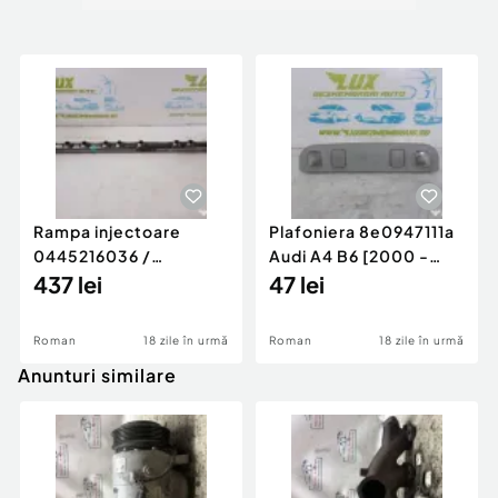
Rampa injectoare
Plafoniera 8e0947111a
0445216036 /
Audi A4 B6 [2000 -
780542302 3.0 d 313
437 lei
2005]
47 lei
cp N57D30
Roman
18 zile în urmă
Roman
18 zile în urmă
Anunturi similare