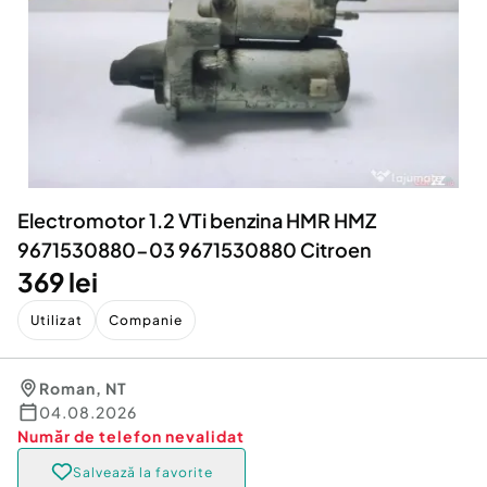
Locuri de munca
Utilaje agricole si industriale
Servicii
Piese auto si accesorii
Animale de companie
Dacia Duster
Afaceri și echipamente profesionale
Inchiriere Bunuri si Vehicule
Electromotor 1.2 VTi benzina HMR HMZ
9671530880-03 9671530880 Citroen
369 lei
Utilizat
Companie
Roman
,
NT
04.08.2026
Număr de telefon
nevalidat
Salvează la favorite