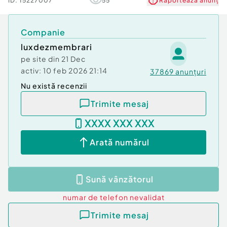
ID:
15227007
55
Raportează anunț
Companie
luxdezmembrari
pe site din
21 Dec
activ:
10 feb 2026 21:14
37869
anunțuri
Nu există recenzii
Trimite mesaj
XXXX XXX XXX
Arată numărul
Sună vânzătorul
numar de telefon
nevalidat
Trimite mesaj