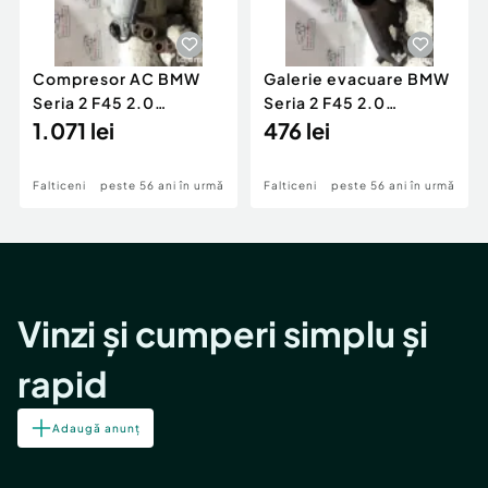
Compresor AC BMW
Galerie evacuare BMW
Seria 2 F45 2.0
Seria 2 F45 2.0
Motorina 2016
1.071 lei
Motorina 2016
476 lei
Falticeni
peste 56 ani în urmă
Falticeni
peste 56 ani în urmă
Vinzi și cumperi simplu și
rapid
Adaugă anunț