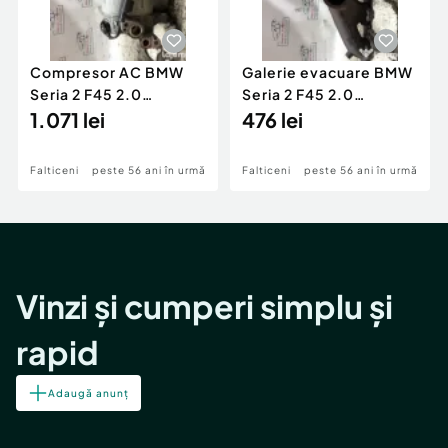
Compresor AC BMW
Galerie evacuare BMW
Seria 2 F45 2.0
Seria 2 F45 2.0
Motorina 2016
1.071 lei
Motorina 2016
476 lei
Falticeni
peste 56 ani în urmă
Falticeni
peste 56 ani în urmă
Vinzi și cumperi simplu și
rapid
Adaugă anunț