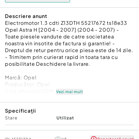
Descriere anunt
Electromotor 1.3 cdti Z13DTH 55217672 ts18e33
Opel Astra H [2004 - 2007] (2004 - 2007) -
Toate piesele vandute de catre societatea
noastra vin insotite de factura si garantie! -
Dreptul de retur pentru orice piesa este de 14 zile.
- Trimitem prin curierat rapid in toata tara cu
posibilitate Deschidere la livrare.
Marcă: Opel
Producător: Opel
Cod referinţă OEM: 35025115
Vezi mai mult
Piesă: Electromotor 1.3 cdti Z13DTH 55217672
ts18e33
Specificații
Garanție
Stare
Utilizat