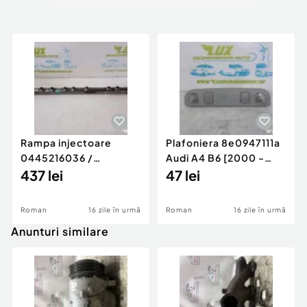
Rampa injectoare
Plafoniera 8e0947111a
0445216036 /
Audi A4 B6 [2000 -
780542302 3.0 d 313
437 lei
2005]
47 lei
cp N57D30
Roman
16 zile în urmă
Roman
16 zile în urmă
Anunturi similare