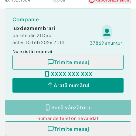
ID:
15231304
68
Raportează anunț
Companie
luxdezmembrari
pe site din
21 Dec
activ:
10 feb 2026 21:14
37869
anunțuri
Nu există recenzii
Trimite mesaj
XXXX XXX XXX
Arată numărul
Sună vânzătorul
numar de telefon
nevalidat
Trimite mesaj