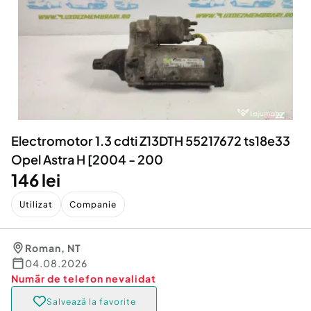
Locuri de munca
Utilaje agricole si industriale
Servicii
Piese auto si accesorii
Animale de companie
Dacia Duster
Afaceri și echipamente profesionale
Inchiriere Bunuri si Vehicule
Electromotor 1.3 cdti Z13DTH 55217672 ts18e33
Opel Astra H [2004 - 200
146 lei
Utilizat
Companie
Roman
,
NT
04.08.2026
Număr de telefon
nevalidat
Salvează la favorite