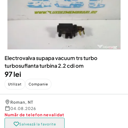
Locuri de munca
Utilaje agricole si industriale
Servicii
Piese auto si accesorii
Animale de companie
Dacia Duster
Afaceri și echipamente profesionale
Inchiriere Bunuri si Vehicule
Electrovalva supapa vacuum trs turbo
turbosuflanta turbina 2.2 cdi om
97 lei
Utilizat
Companie
Roman
,
NT
04.08.2026
Număr de telefon
nevalidat
Salvează la favorite