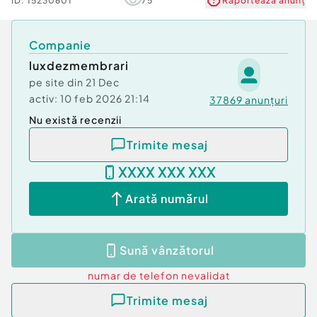
ID:
15230601
75
Raportează anunț
Companie
luxdezmembrari
pe site din
21 Dec
activ:
10 feb 2026 21:14
37869
anunțuri
Nu există recenzii
Trimite mesaj
XXXX XXX XXX
Arată numărul
Sună vânzătorul
numar de telefon
nevalidat
Trimite mesaj