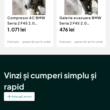
Compresor AC BMW
Galerie evacuare BMW
Seria 2 F45 2.0
Seria 2 F45 2.0
Motorina 2016
1.071 lei
Motorina 2016
476 lei
Falticeni
peste 56 ani în urmă
Falticeni
peste 56 ani în urmă
Vinzi și cumperi simplu și
rapid
Adaugă anunț