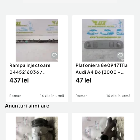
Rampa injectoare
Plafoniera 8e0947111a
0445216036 /
Audi A4 B6 [2000 -
780542302 3.0 d 313
437 lei
2005]
47 lei
cp N57D30
Roman
16 zile în urmă
Roman
16 zile în urmă
Anunturi similare