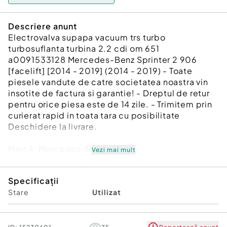
Descriere anunt
Electrovalva supapa vacuum trs turbo
turbosuflanta turbina 2.2 cdi om 651
a0091533128 Mercedes-Benz Sprinter 2 906
[facelift] [2014 - 2019] (2014 - 2019) - Toate
piesele vandute de catre societatea noastra vin
insotite de factura si garantie! - Dreptul de retur
pentru orice piesa este de 14 zile. - Trimitem prin
curierat rapid in toata tara cu posibilitate
Deschidere la livrare.
Marcă: Mercedes-Benz
Vezi mai mult
Producător: Mercedes-Benz
Cod referinţă OEM: 39257793
Specificații
Piesă: Electrovalva supapa vacuum trs turbo
Stare
Utilizat
turbosuflanta turbina 2.2 cdi om 651
a0091533128
Garanție