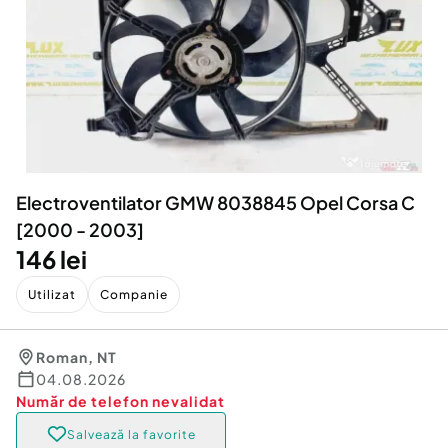
Locuri de munca
Utilaje agricole si industriale
Servicii
Piese auto si accesorii
Animale de companie
Dacia Duster
Afaceri și echipamente profesionale
Inchiriere Bunuri si Vehicule
Electroventilator GMW 8038845 Opel Corsa C
[2000 - 2003]
146 lei
Utilizat
Companie
Roman
,
NT
04.08.2026
Număr de telefon
nevalidat
Salvează la favorite