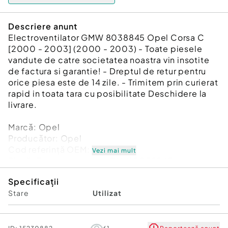
Descriere anunt
Electroventilator GMW 8038845 Opel Corsa C
[2000 - 2003] (2000 - 2003) - Toate piesele
vandute de catre societatea noastra vin insotite
de factura si garantie! - Dreptul de retur pentru
orice piesa este de 14 zile. - Trimitem prin curierat
rapid in toata tara cu posibilitate Deschidere la
livrare.
Marcă: Opel
Producător: Opel
Cod referinţă OEM: 48324636
Vezi mai mult
Piesă: Electroventilator GMW 8038845
Garanție
Specificații
Stare
Utilizat