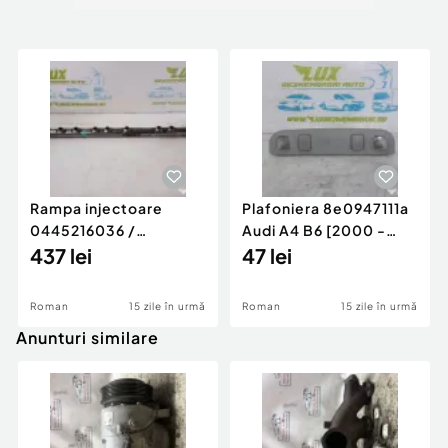
Rampa injectoare
Plafoniera 8e0947111a
0445216036 /
Audi A4 B6 [2000 -
780542302 3.0 d 313
437 lei
2005]
47 lei
cp N57D30
Roman
15 zile în urmă
Roman
15 zile în urmă
Anunturi similare