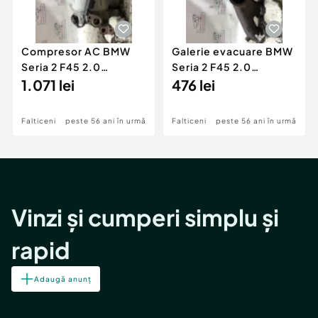
Compresor AC BMW
Galerie evacuare BMW
Seria 2 F45 2.0
Seria 2 F45 2.0
Motorina 2016
1.071 lei
Motorina 2016
476 lei
Falticeni
peste 56 ani în urmă
Falticeni
peste 56 ani în urmă
Vinzi și cumperi simplu și
rapid
Adaugă anunț