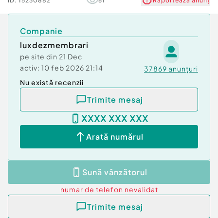
ID:
15230882
61
Raportează anunț
Companie
luxdezmembrari
pe site din
21 Dec
activ:
10 feb 2026 21:14
37869
anunțuri
Nu există recenzii
Trimite mesaj
XXXX XXX XXX
Arată numărul
Sună vânzătorul
numar de telefon
nevalidat
Trimite mesaj