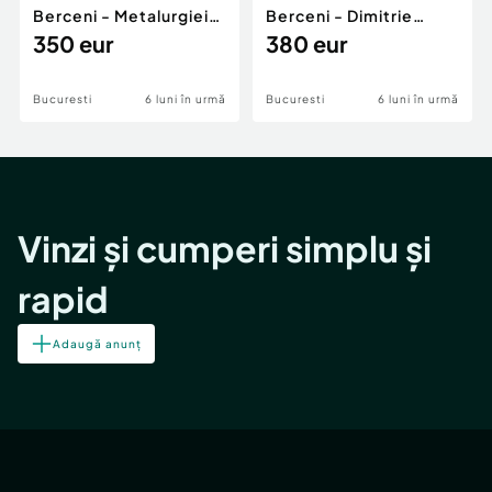
Berceni - Metalurgiei
Berceni - Dimitrie
Park - Postalionul
350 eur
Leonida
380 eur
Bucuresti
6 luni în urmă
Bucuresti
6 luni în urmă
Vinzi și cumperi simplu și
rapid
Adaugă anunț