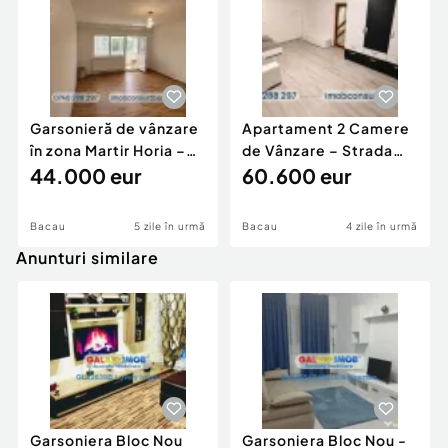
Garsonieră de vânzare
Apartament 2 Camere
în zona Martir Horia –
de Vânzare – Strada
Banca Națională |
44.000 eur
Martir Horia | CE1730
60.600 eur
CE1733
Bacau
5 zile în urmă
Bacau
4 zile în urmă
Anunturi similare
Garsoniera Bloc Nou
Garsoniera Bloc Nou -