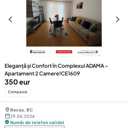
Locuri de munca
Utilaje agricole si industriale
Servicii
Piese auto si accesorii
Animale de companie
Dacia Duster
Afaceri și echipamente profesionale
Inchiriere Bunuri si Vehicule
Eleganță și Confort în Complexul ADAMA –
Apartament 2 Camere!CE1609
350 eur
Companie
Bacau
,
BC
29.06.2026
Număr de telefon
validat