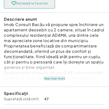
Salvează la favorite
Descriere anunt
Imob Consult Bacău vă propune spre închiriere un
apartament deosebit cu 2 camere, situat în cadrul
complexului rezidențial ADAMA, una dintre cele
mai apreciate zone locative din municipiu.
Proprietatea beneficiază de compartimentare
decomandată, oferind un plus de confort și
funcționalitate, fiind ideală atât pentru un cuplu,
cât și pentru o persoană care își dorește un spațiu
generos și bine organizat.
Apartamentul dispune de două băi, este complet
mobilat și utilat, fiind pregătit pentru ocupare
Vezi mai mult
imediată. Interiorul impresionează prin
luminozitate, ambient plăcut și finisaje premium,
Specificații
atent alese pentru a crea un cadru elegant și
Suprafață utilă (m²)
47
primitor.
Poziționarea excelentă în blocul ADAMA asigură