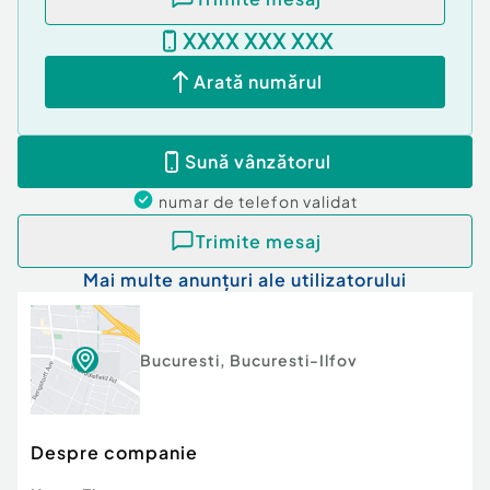
Posibilitate parcare: Da
XXXX XXX XXX
Nr. locuri parcare:
20+
Arată numărul
Sună vânzătorul
numar de telefon
validat
Trimite mesaj
Mai multe anunțuri ale utilizatorului
Bucuresti
,
Bucuresti-Ilfov
Despre companie