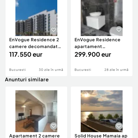
EnVogue Residence 2
EnVogue Residence
camere decomandate
apartament
64mp
117.550 eur
superspatios de 373
299.900 eur
mp cu terasa
Bucuresti
30 zile în urmă
Bucuresti
28 zile în urmă
Anunturi similare
Apartament 2 camere
Solid House Mamaia ap