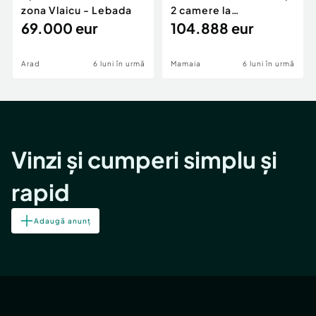
zona Vlaicu - Lebada
2 camere la
69.000 eur
cheie,langa Mega
104.888 eur
Image
Arad
6 luni în urmă
Mamaia
6 luni în urmă
Vinzi și cumperi simplu și
rapid
Adaugă anunț