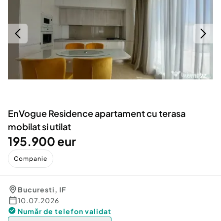
Locuri de munca
Utilaje agricole si industriale
Servicii
Piese auto si accesorii
Animale de companie
Dacia Duster
Afaceri și echipamente profesionale
Inchiriere Bunuri si Vehicule
EnVogue Residence apartament cu terasa
mobilat si utilat
195.900 eur
Companie
Bucuresti
,
IF
10.07.2026
Număr de telefon
validat