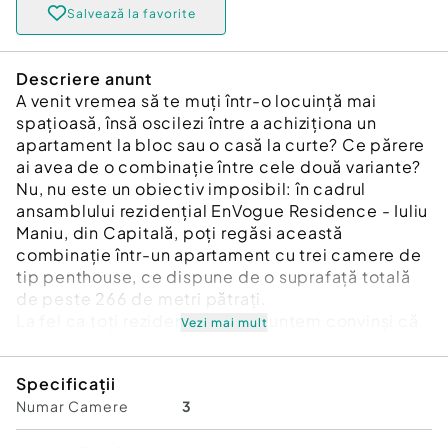
Salvează la favorite
Descriere anunt
A venit vremea să te muți într-o locuință mai
spațioasă, însă oscilezi între a achiziționa un
apartament la bloc sau o casă la curte? Ce părere
ai avea de o combinație între cele două variante?
Nu, nu este un obiectiv imposibil: în cadrul
ansamblului rezidențial EnVogue Residence - Iuliu
Maniu, din Capitală, poți regăsi această
combinație într-un apartament cu trei camere de
tip penthouse, ce dispune de o suprafață totală
de peste 266 de metri pătrați.
La fel ca toți rezidenții noștri, suntem convinși că
Vezi mai mult
vei aprecia atenția deosebită acordată calității și
siguranței construcției, precum și faptul că am
Specificații
ales finisaje și dotări din categoria premium. Iar
Numar Camere
3
programând o vizionare vei descoperi că spațiul
exterior aferent acestei unități locative este mai