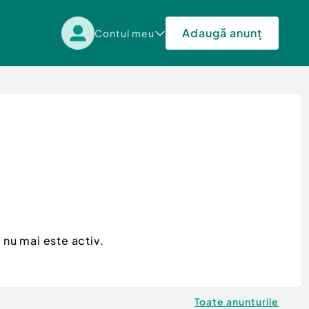
Adaugă anunț
Contul meu
e
nu mai este activ.
Toate anunturile