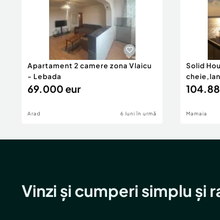
Apartament 2 camere zona Vlaicu
Solid Ho
- Lebada
cheie,la
69.000 eur
104.88
Arad
6 luni în urmă
Mamaia
Vinzi și cumperi simplu și 