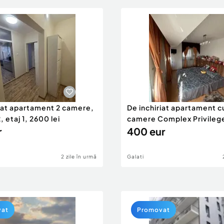
riat apartament 2 camere,
De inchiriat apartament c
 etaj 1, 2600 lei
camere Complex Privilege
r
400 eur
2 zile în urmă
Galati
vat
Promovat