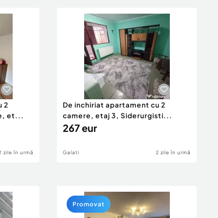
u 2
De inchiriat apartament cu 2
, et...
camere, etaj 3, Siderurgisti...
267 eur
2 zile în urmă
Galati
2 zile în urmă
Promovat