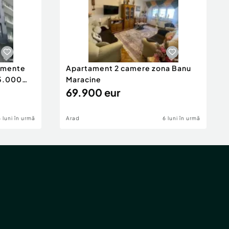
tamente
Apartament 2 camere zona Banu
65.000
Maracine
69.900 eur
6 luni în urmă
Arad
6 luni în urmă