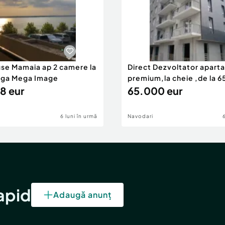
use Mamaia ap 2 camere la
Direct Dezvoltator apar
nga Mega Image
premium,la cheie ,de la 
8 eur
eur
65.000 eur
6 luni în urmă
Navodari
rapid
Adaugă anunț