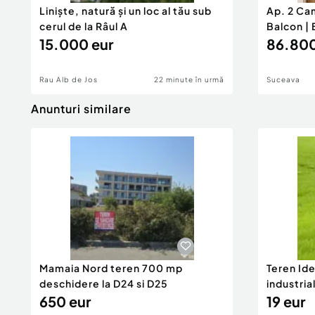
Liniște, natură și un loc al tău sub
Ap. 2 Ca
cerul de la Râul A
Balcon | 
15.000 eur
86.800
Rau Alb de Jos
22 minute în urmă
Suceava
Anunturi similare
Mamaia Nord teren 700 mp
Teren Id
deschidere la D24 si D25
industria
650 eur
DN2A
19 eur