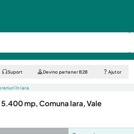
Suport
Devino partener B2B
Ajutor
erenuri în Iara
, 5.400 mp, Comuna Iara, Vale