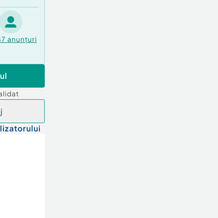
87
anunțuri
ul
alidat
j
lizatorului