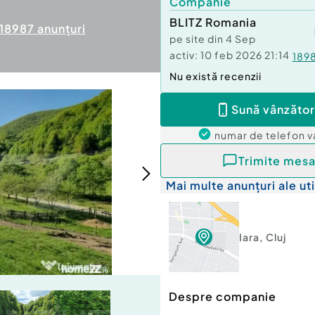
Companie
BLITZ Romania
18987
anunțuri
pe site din
4 Sep
activ:
10 feb 2026 21:14
189
Nu există recenzii
Sună vânzător
numar de telefon
v
Trimite mesa
Mai multe anunțuri ale uti
Iara
,
Cluj
Despre companie