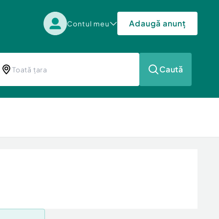
Adaugă anunț
Contul meu
Caută