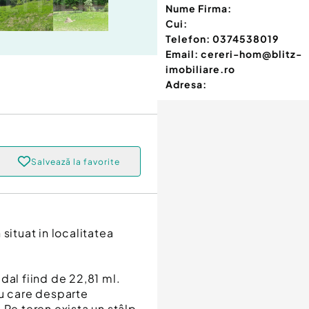
Nume Firma:
Cui:
Telefon:
0374538019
Email:
cereri-hom@blitz-
imobiliare.ro
Adresa:
Salvează la favorite
situat in localitatea
dal fiind de 22,81 ml.
âu care desparte
 Pe teren exista un stâlp