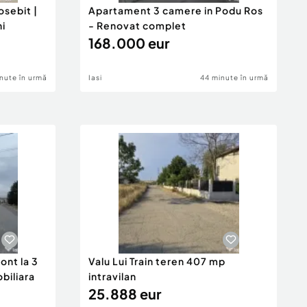
sebit |
Apartament 3 camere in Podu Ros
ni
- Renovat complet
168.000 eur
nute în urmă
Iasi
44 minute în urmă
ont la 3
Valu Lui Train teren 407 mp
obiliara
intravilan
25.888 eur