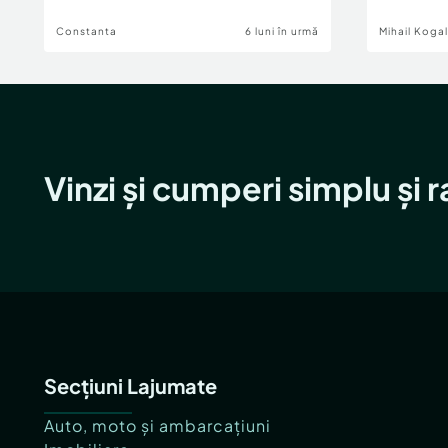
Constanta
6 luni în urmă
Mihail Koga
Vinzi și cumperi simplu și 
Secțiuni Lajumate
Auto, moto și ambarcațiuni