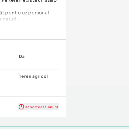
ât pentru uz personal,
 naturii.
asteptam cu drag sa ne
Da
Teren agricol
Raportează anunț