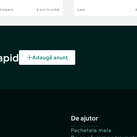
lniceanu
6 luni în urmă
Lazu
rapid
Adaugă anunț
De ajutor
Pachetele mele