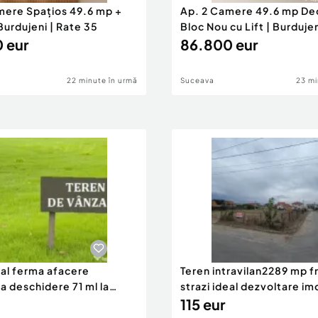
mere Spațios 49.6 mp +
Ap. 2 Camere 49.6 mp Deo
Burdujeni | Rate 35
Bloc Nou cu Lift | Burduje
 eur
86.800 eur
22 minute în urmă
Suceava
23 mi
eal ferma afacere
Teren intravilan2289 mp fr
la deschidere 71 ml la
strazi ideal dezvoltare im
115 eur