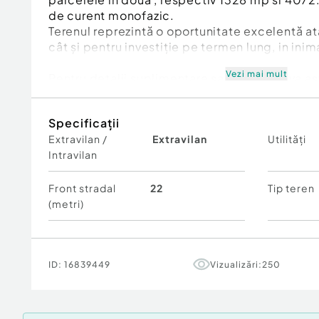
de curent monofazic.
Terenul reprezintă o oportunitate excelentă at
cât și pentru investiție pe termen lung, in inima
Vezi mai mult
Pentru detalii suplimentare sau vizionare va 
contactați!
Specificații
Cod ofertă / ID BLITZ: P172286
Extravilan /
Extravilan
Utilități
Id intern: P172286
Intravilan
Front stradal
22
Tip teren
(metri)
ID:
16839449
Vizualizări:
250