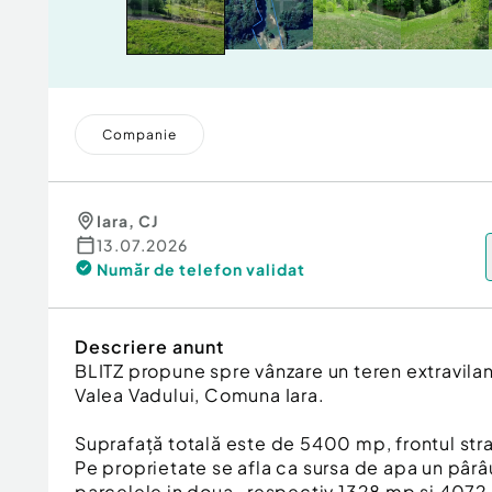
Companie
Iara
,
CJ
13.07.2026
Număr de telefon
validat
Descriere anunt
BLITZ propune spre vânzare un teren extravilan 
Valea Vadului, Comuna Iara.
Suprafață totală este de 5400 mp, frontul stra
Pe proprietate se afla ca sursa de apa un pâr
parcelele in doua , respectiv 1328 mp si 4072.