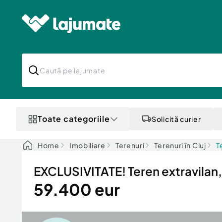
Toate categoriile
Solicită curier
Home
Imobiliare
Terenuri
Terenuri în Cluj
T
EXCLUSIVITATE! Teren extravilan
59.400 eur