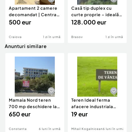
Apartament 2 camere
Casă tip duplex cu
decomandat | Centrală
curte proprie – ideală
proprie | 60 mp |
500 eur
pentru renovar
128.000 eur
Craiova
1 zi în urmă
Brasov
1 zi în urmă
Anunturi similare
Mamaia Nord teren
Teren Ideal ferma
700 mp deschidere la
afacere industriala
D24 si D25
650 eur
deschidere 71 ml la
19 eur
DN2A
Constanta
6 luni în urmă
Mihail Kogalniceanu
6 luni în urmă