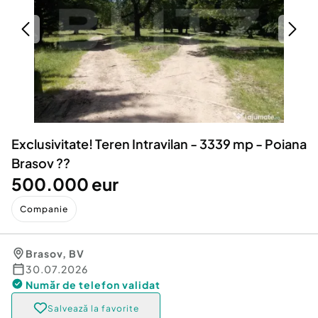
Locuri de munca
Utilaje agricole si industriale
Servicii
Piese auto si accesorii
Animale de companie
Dacia Duster
Afaceri și echipamente profesionale
Inchiriere Bunuri si Vehicule
Exclusivitate! Teren Intravilan - 3339 mp - Poiana
Brasov ??
500.000 eur
Companie
Brasov
,
BV
30.07.2026
Număr de telefon
validat
Salvează la favorite