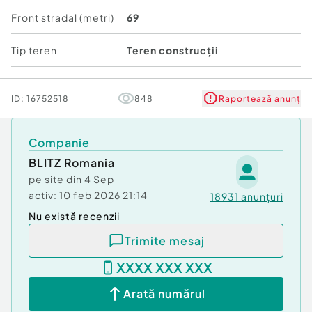
într-o zonă cu potențial turistic ridicat, fiind ideal
Front stradal (metri)
69
pentru dezvoltări imobiliare premium.
Tip teren
Teren construcții
Utilizări admise:
Construcții turistice
ID:
16752518
848
Raportează anunț
Case de vacanță
Companie
Pensiuni
BLITZ Romania
pe site din
4 Sep
Restaurante
activ:
10 feb 2026 21:14
18931
anunțuri
Datorită amplasării și reglementărilor urbanistice
Nu există recenzii
favorabile, proprietatea reprezintă alegerea
Trimite mesaj
perfectă pentru investitori care doresc să
dezvolte un proiect de succes, într-o stațiune cu
XXXX XXX XXX
cerere constantă pe tot parcursul anului.
Arată numărul
Pentru informații suplimentare și programarea