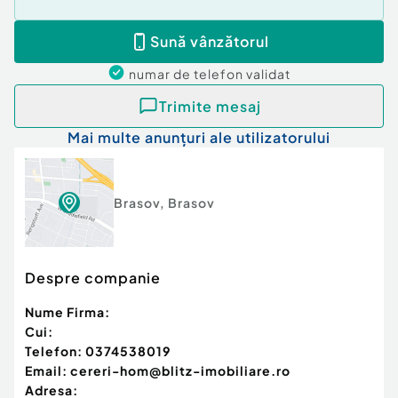
unei vizionări, vă stăm la dispoziție!
Cod ofertă / ID BLITZ: P164554
Sună vânzătorul
Id intern: P164554
numar de telefon
validat
Trimite mesaj
Mai multe anunțuri ale utilizatorului
Brasov
,
Brasov
Despre companie
Nume Firma:
Cui:
Telefon:
0374538019
Email:
cereri-hom@blitz-imobiliare.ro
Adresa: