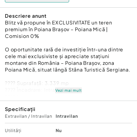
Descriere anunt
Blitz vă propune în EXCLUSIVITATE un teren
premium în Poiana Brașov – Poiana Mică |
Comision 0%
O oportunitate rară de investiție într-una dintre
cele mai exclusiviste și apreciate stațiuni
montane din România – Poiana Brașov, zona
Poiana Mică, situat lângă Stâna Turistică Sergiana.
???? Suprafață: 3.339 mp
???? Încadrare: Intravilan
Vezi mai mult
???? PUZ aprobat
???? Regim de înălțime: D+P+1+M
Specificații
???? POT: 20%
Extravilan / Intravilan
Intravilan
???? Exclusivitate Blitz
???? Comision 0% pentru cumpărător
Utilități
Nu
Terenul beneficiază de o poziționare excelentă,