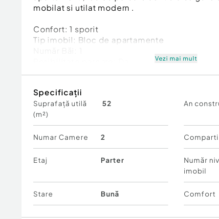
mobilat si utilat modern .
Confort:
1 sporit
Tip imobil:
Bloc de apartamente
Număr Băi:
1
Vezi mai mult
Posibilitate parcare: Da
Nr. locuri parcare:
1
Specificații
Suprafață utilă
52
An constr
(m²)
Numar Camere
2
Comparti
Etaj
Parter
Număr niv
imobil
Stare
Bună
Comfort