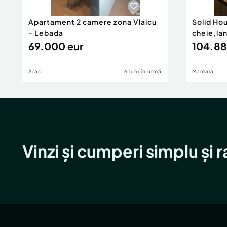
Apartament 2 camere zona Vlaicu
Solid Ho
- Lebada
cheie,la
69.000 eur
104.88
Arad
6 luni în urmă
Mamaia
Vinzi și cumperi simplu și 