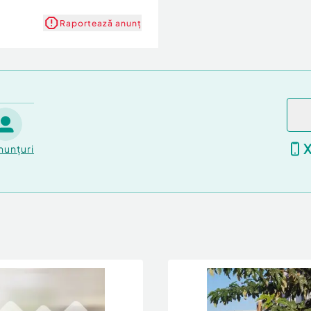
Raportează anunț
nunțuri