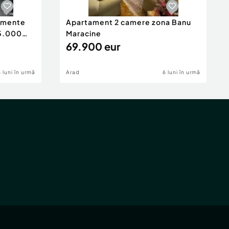
tamente
Apartament 2 camere zona Banu
65.000
Maracine
69.900 eur
6 luni în urmă
Arad
6 luni în urmă