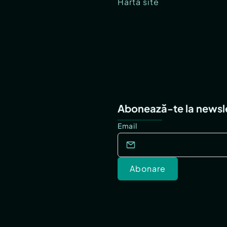
Hartă site
Abonează-te la newsl
Email
Abonare