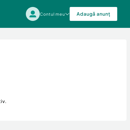
Adaugă anunț
Contul meu
iv.