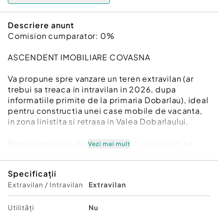
Descriere anunt
Comision cumparator: 0%
ASCENDENT IMOBILIARE COVASNA
Va propune spre vanzare un teren extravilan (ar
trebui sa treaca in intravilan in 2026, dupa
informatiile primite de la primaria Dobarlau), ideal
pentru constructia unei case mobile de vacanta,
in zona linistita si retrasa in Valea Dobarlaului.
Pentru confortul dumneavoastra, va invitam sa
Vezi mai mult
faceti o prima vizionare, din locatia unde va aflati,
chiar acum, prin accesarea filmului de prezentare
Specificații
pe care vi l-am pregatit cu drag:
Extravilan / Intravilan
Extravilan
Film Prezentare:
https://www.youtube.com/watch?v=iGTl3iqf0uU
Utilități
Nu