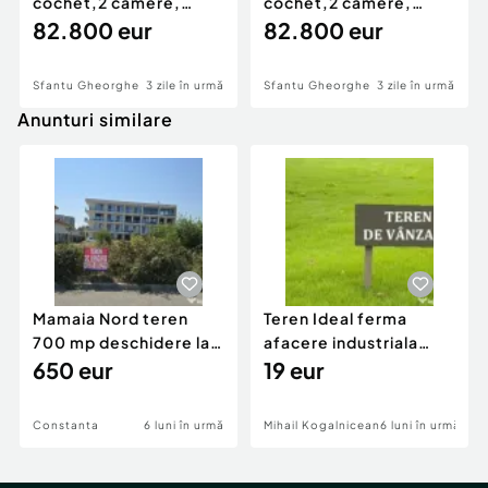
cochet,2 camere,
cochet,2 camere,
decomandat,Nicolae
82.800 eur
decomandat,Nicolae
82.800 eur
Iorga
Iorga
Sfantu Gheorghe
3 zile în urmă
Sfantu Gheorghe
3 zile în urmă
Anunturi similare
Mamaia Nord teren
Teren Ideal ferma
700 mp deschidere la
afacere industriala
D24 si D25
650 eur
deschidere 71 ml la
19 eur
DN2A
Constanta
6 luni în urmă
Mihail Kogalniceanu
6 luni în urmă