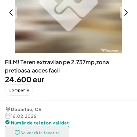
Locuri de munca
Utilaje agricole si industriale
Servicii
Piese auto si accesorii
Animale de companie
Dacia Duster
Afaceri și echipamente profesionale
Inchiriere Bunuri si Vehicule
FILM! Teren extravilan pe 2.737mp,zona
pretioasa,acces facil
24.600 eur
Companie
Dobarlau
,
CV
16.02.2026
Număr de telefon
validat
Salvează la favorite