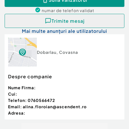
similare exclusive:
numar de telefon
validat
http://www.ascendentimobiliare.ro
Trimite mesaj
Comision cumpărător:
0%
Mai multe anunțuri ale utilizatorului
Dobarlau
,
Covasna
Despre companie
Nume Firma:
Cui:
Telefon:
0760566472
Email:
alina.floroian@ascendent.ro
Adresa: