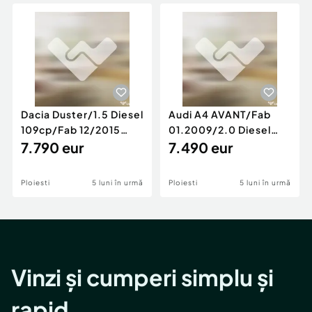
Locuri de munca
Utilaje agricole si industriale
Servicii
Piese auto si accesorii
Animale de companie
Dacia Duster
Afaceri și echipamente profesionale
Inchiriere Bunuri si Vehicule
Dacia Duster/1.5 Diesel
Audi A4 AVANT/Fab
109cp/Fab 12/2015
01.2009/2.0 Diesel
/Euro 5/GARANTIE 12
7.790 eur
140cp/Posibilitate
7.490 eur
LUNI
Rate/GARANTIE
Ploiesti
5 luni în urmă
Ploiesti
5 luni în urmă
Vinzi și cumperi simplu și
rapid