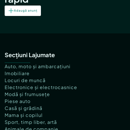
Adaugă anunț
Secțiuni Lajumate
Auto, moto și ambarcațiuni
Imobiliare
Locuri de muncă
Electronice și electrocasnice
Modă și frumusețe
Piese auto
Casă și grădină
Mama și copilul
Sport, timp liber, artă
Animale de companie