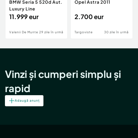
BMW Seria 5 520d Aut.
Opel Astra 2011
Luxury Line
11.999 eur
2.700 eur
Valenii De Munte
29 zile în urmă
Targoviste
30 zile în urmă
Vinzi și cumperi simplu și
rapid
Adaugă anunț