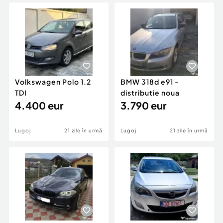
Locuri de munca
Utilaje agricole si industriale
Servicii
Piese auto si accesorii
Animale de companie
Dacia Duster
Afaceri și echipamente profesionale
Inchiriere Bunuri si Vehicule
Volkswagen Polo 1.2
BMW 318d e91 -
TDI
distributie noua
4.400 eur
3.790 eur
Lugoj
21 zile în urmă
Lugoj
21 zile în urmă