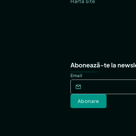
Hartă site
Abonează-te la newsl
Email
Abonare