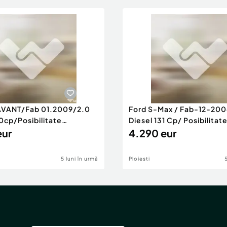
AVANT/Fab 01.2009/2.0
Ford S-Max / Fab-12-200
0cp/Posibilitate
Diesel 131 Cp/ Posibilitat
RANTIE
eur
4.290 eur
5 luni în urmă
Ploiesti