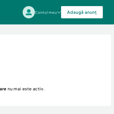
Adaugă anunț
Contul meu
nare
nu mai este activ.