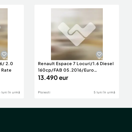
6/ 2.0
Renault Espace 7 Locuri/1.6 Diesel
e Rate
160cp/FAB 05.2016/Euro
6/Posibilita
13.490 eur
5 luni în urmă
Ploiesti
5 luni în urmă