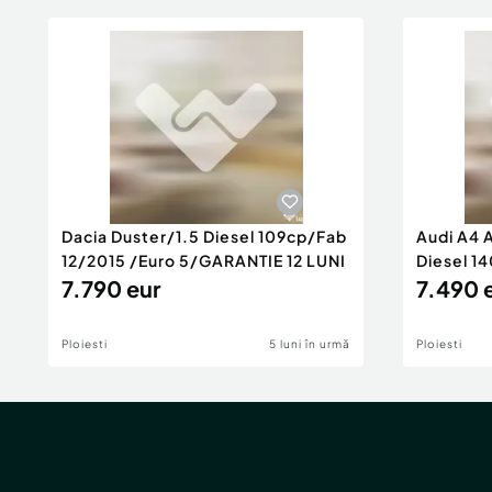
Dacia Duster/1.5 Diesel 109cp/Fab
Audi A4 
12/2015 /Euro 5/GARANTIE 12 LUNI
Diesel 14
7.790 eur
Rate/GA
7.490 
Ploiesti
5 luni în urmă
Ploiesti