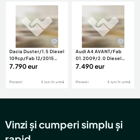
Locuri de munca
Utilaje agricole si industriale
Servicii
Piese auto si accesorii
Animale de companie
Dacia Duster
Afaceri și echipamente profesionale
Inchiriere Bunuri si Vehicule
Dacia Duster/1.5 Diesel
Audi A4 AVANT/Fab
109cp/Fab 12/2015
01.2009/2.0 Diesel
/Euro 5/GARANTIE 12
7.790 eur
140cp/Posibilitate
7.490 eur
LUNI
Rate/GARANTIE
Ploiesti
5 luni în urmă
Ploiesti
5 luni în urmă
Vinzi și cumperi simplu și
rapid