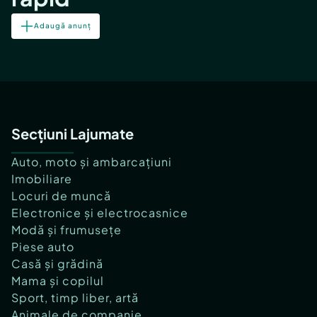
Adaugă anunț
Secțiuni Lajumate
Auto, moto și ambarcațiuni
Imobiliare
Locuri de muncă
Electronice și electrocasnice
Modă și frumusețe
Piese auto
Casă și grădină
Mama și copilul
Sport, timp liber, artă
Animale de companie