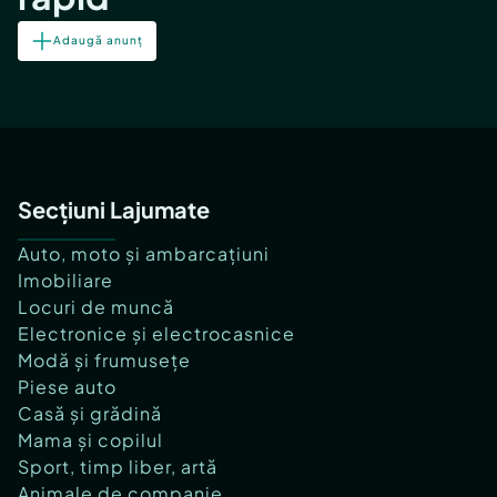
Adaugă anunț
Secțiuni Lajumate
Auto, moto și ambarcațiuni
Imobiliare
Locuri de muncă
Electronice și electrocasnice
Modă și frumusețe
Piese auto
Casă și grădină
Mama și copilul
Sport, timp liber, artă
Animale de companie