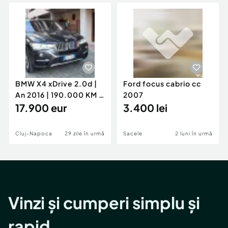
Locuri de munca
Utilaje agricole si industriale
Servicii
Piese auto si accesorii
Animale de companie
Dacia Duster
Afaceri și echipamente profesionale
Inchiriere Bunuri si Vehicule
BMW X4 xDrive 2.0d |
Ford focus cabrio cc
An 2016 | 190.000 KM |
2007
Stare Impecabilă
17.900 eur
3.400 lei
Cluj-Napoca
29 zile în urmă
Sacele
2 luni în urmă
Vinzi și cumperi simplu și
rapid