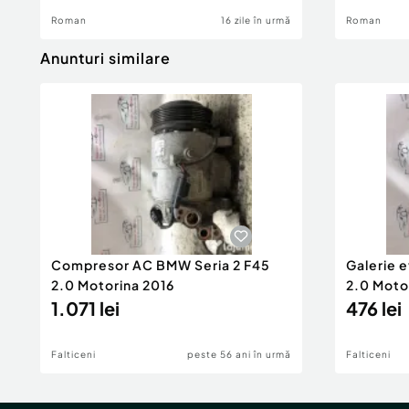
Roman
16 zile în urmă
Roman
Anunturi similare
Compresor AC BMW Seria 2 F45
Galerie 
2.0 Motorina 2016
2.0 Moto
1.071 lei
476 lei
Falticeni
peste 56 ani în urmă
Falticeni