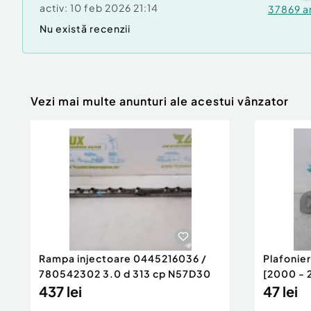
activ:
10 feb 2026 21:14
37869
a
Nu există recenzii
Vezi mai multe anunturi ale acestui vânzator
Rampa injectoare 0445216036 /
Plafonie
780542302 3.0 d 313 cp N57D30
[2000 - 
437 lei
47 lei