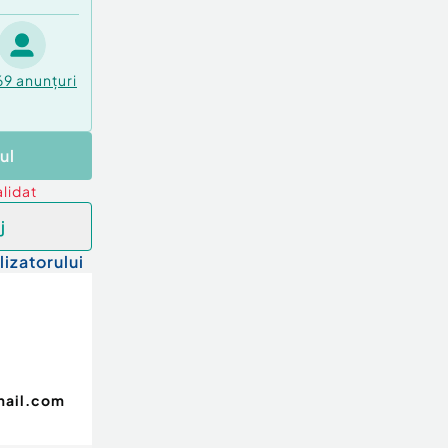
69
anunțuri
ul
lidat
j
lizatorului
mail.com