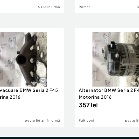
16 zile în urmă
Roman
1
evacuare BMW Seria 2 F45
Alternator BMW Seria 2 F
rina 2016
Motorina 2016
357 lei
peste 56 ani în urmă
Falticeni
peste 5