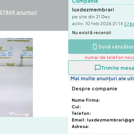
Companie
luxdezmembrari
37869
anunțuri
pe site din
21 Dec
activ:
10 feb 2026 21:14
378
Nu există recenzii
Sună vânzător
numar de telefon
neva
Trimite mesa
Mai multe anunțuri ale uti
Despre companie
Nume Firma:
Cui:
Telefon:
Email:
luxdezmembrari@g
Adresa: