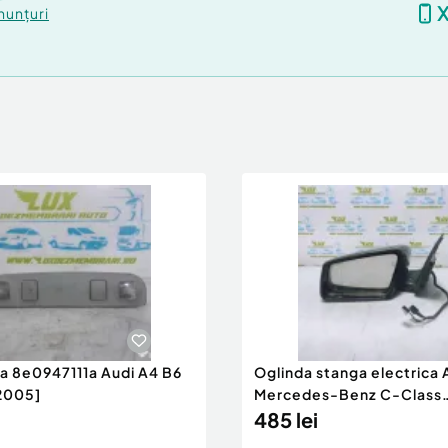
nunțuri
ra 8e0947111a Audi A4 B6
Oglinda stanga electrica
2005]
Mercedes-Benz C-Class
W204/S204 [200
485 lei