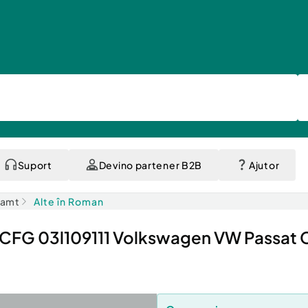
Suport
Devino partener B2B
Ajutor
eamt
Alte în Roman
F CFG 03l109111 Volkswagen VW Passat