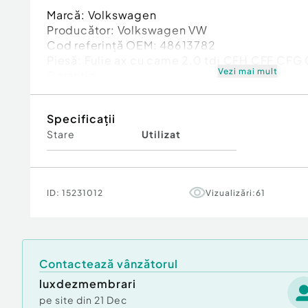
Marcă: Volkswagen
Producător: Volkswagen VW
Cod referinţă OEM: 48613782
Piesă: Fulie ax cu came 2.0 tdi CFH CFF CFG 
Vezi mai mult
Garanție
Specificații
Stare
Utilizat
ID:
15231012
Vizualizări:
61
Contactează vânzătorul
luxdezmembrari
pe site din
21 Dec