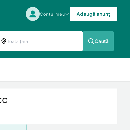
Adaugă anunț
Contul meu
Caută
 CC