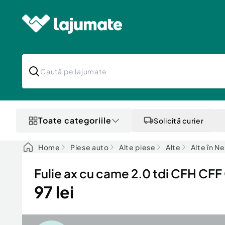
Toate categoriile
Solicită curier
Home
Piese auto
Alte piese
Alte
Alte în N
Fulie ax cu came 2.0 tdi CFH CF
97 lei