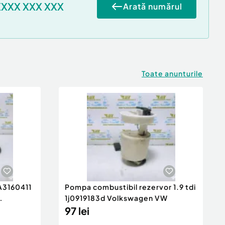
XXXX XXX XXX
Arată numărul
Toate anunturile
 A3160411
Pompa combustibil rezervor 1.9 tdi
1j0919183d Volkswagen VW
97 lei