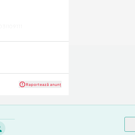
03l109111
Raportează anunț