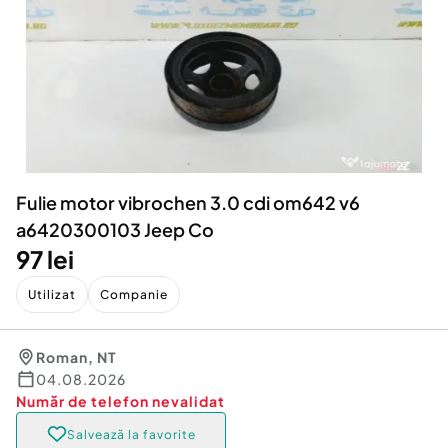
Locuri de munca
Utilaje agricole si industriale
Servicii
Piese auto si accesorii
Animale de companie
Dacia Duster
Afaceri și echipamente profesionale
Inchiriere Bunuri si Vehicule
Fulie motor vibrochen 3.0 cdi om642 v6
a6420300103 Jeep Co
97 lei
Utilizat
Companie
Roman
,
NT
04.08.2026
Număr de telefon
nevalidat
Salvează la favorite