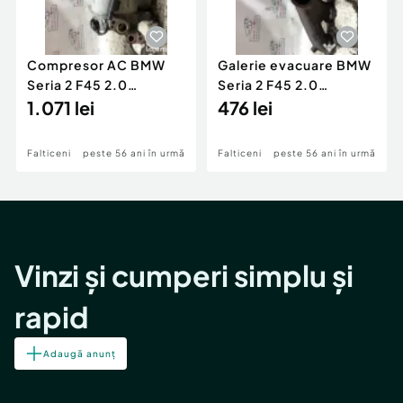
Compresor AC BMW
Galerie evacuare BMW
Seria 2 F45 2.0
Seria 2 F45 2.0
Motorina 2016
1.071 lei
Motorina 2016
476 lei
Falticeni
peste 56 ani în urmă
Falticeni
peste 56 ani în urmă
Vinzi și cumperi simplu și
rapid
Adaugă anunț