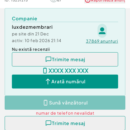
ID:
15231215
67
Raportează anunț
Companie
luxdezmembrari
pe site din
21 Dec
activ:
10 feb 2026 21:14
37869
anunțuri
Nu există recenzii
Trimite mesaj
XXXX XXX XXX
Arată numărul
Sună vânzătorul
numar de telefon
nevalidat
Trimite mesaj