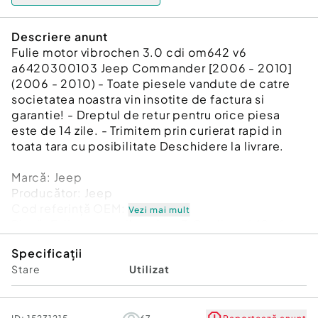
Descriere anunt
Fulie motor vibrochen 3.0 cdi om642 v6
a6420300103 Jeep Commander [2006 - 2010]
(2006 - 2010) - Toate piesele vandute de catre
societatea noastra vin insotite de factura si
garantie! - Dreptul de retur pentru orice piesa
este de 14 zile. - Trimitem prin curierat rapid in
toata tara cu posibilitate Deschidere la livrare.
Marcă: Jeep
Producător: Jeep
Cod referinţă OEM: 48695743
Vezi mai mult
Piesă: Fulie motor vibrochen 3.0 cdi om642 v6
a6420300103
Specificații
Garanție
Stare
Utilizat