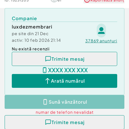
ID:
15231203
61
Raportează anunț
Companie
luxdezmembrari
pe site din
21 Dec
activ:
10 feb 2026 21:14
37869
anunțuri
Nu există recenzii
Trimite mesaj
XXXX XXX XXX
Arată numărul
Sună vânzătorul
numar de telefon
nevalidat
Trimite mesaj