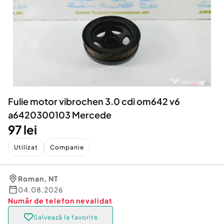
Locuri de munca
Utilaje agricole si industriale
Servicii
Piese auto si accesorii
Animale de companie
Dacia Duster
Afaceri și echipamente profesionale
Inchiriere Bunuri si Vehicule
Fulie motor vibrochen 3.0 cdi om642 v6
a6420300103 Mercede
97 lei
Utilizat
Companie
Roman
,
NT
04.08.2026
Număr de telefon
nevalidat
Salvează la favorite