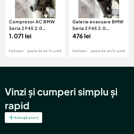
Compresor AC BMW
Galerie evacuare BMW
Seria 2 F45 2.0
Seria 2 F45 2.0
Motorina 2016
1.071 lei
Motorina 2016
476 lei
Falticeni
peste 56 ani în urmă
Falticeni
peste 56 ani în urmă
Vinzi și cumperi simplu și
rapid
Adaugă anunț