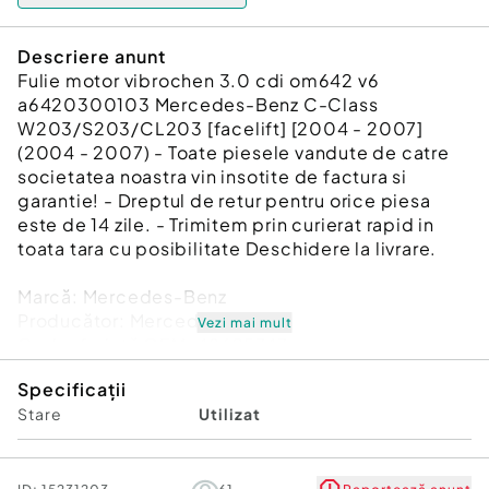
Descriere anunt
Fulie motor vibrochen 3.0 cdi om642 v6
a6420300103 Mercedes-Benz C-Class
W203/S203/CL203 [facelift] [2004 - 2007]
(2004 - 2007) - Toate piesele vandute de catre
societatea noastra vin insotite de factura si
garantie! - Dreptul de retur pentru orice piesa
este de 14 zile. - Trimitem prin curierat rapid in
toata tara cu posibilitate Deschidere la livrare.
Marcă: Mercedes-Benz
Producător: Mercedes-Benz
Vezi mai mult
Cod referinţă OEM: 48695743
Piesă: Fulie motor vibrochen 3.0 cdi om642 v6
Specificații
a6420300103
Stare
Utilizat
Garanție