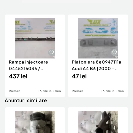
Rampa injectoare
Plafoniera 8e0947111a
0445216036 /
Audi A4 B6 [2000 -
780542302 3.0 d 313
437 lei
2005]
47 lei
cp N57D30
Roman
16 zile în urmă
Roman
16 zile în urmă
Anunturi similare