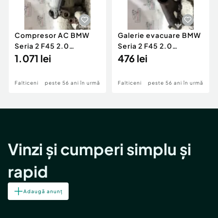
Compresor AC BMW
Galerie evacuare BMW
Seria 2 F45 2.0
Seria 2 F45 2.0
Motorina 2016
1.071 lei
Motorina 2016
476 lei
Falticeni
peste 56 ani în urmă
Falticeni
peste 56 ani în urmă
Vinzi și cumperi simplu și
rapid
Adaugă anunț