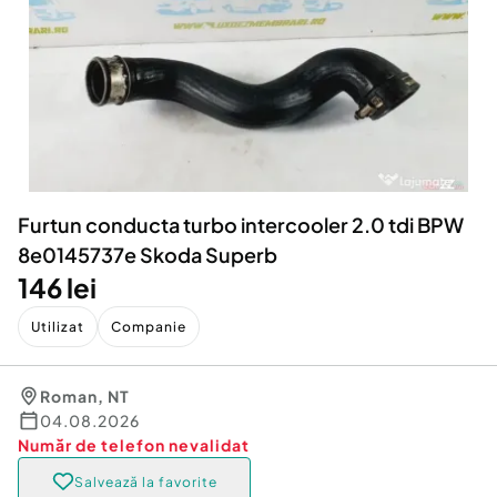
Locuri de munca
Utilaje agricole si industriale
Servicii
Piese auto si accesorii
Animale de companie
Dacia Duster
Afaceri și echipamente profesionale
Inchiriere Bunuri si Vehicule
Furtun conducta turbo intercooler 2.0 tdi BPW
8e0145737e Skoda Superb
146 lei
Utilizat
Companie
Roman
,
NT
04.08.2026
Număr de telefon
nevalidat
Salvează la favorite