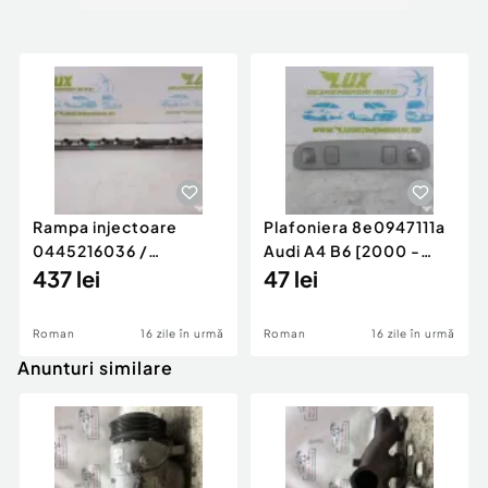
Rampa injectoare
Plafoniera 8e0947111a
0445216036 /
Audi A4 B6 [2000 -
780542302 3.0 d 313
437 lei
2005]
47 lei
cp N57D30
Roman
16 zile în urmă
Roman
16 zile în urmă
Anunturi similare