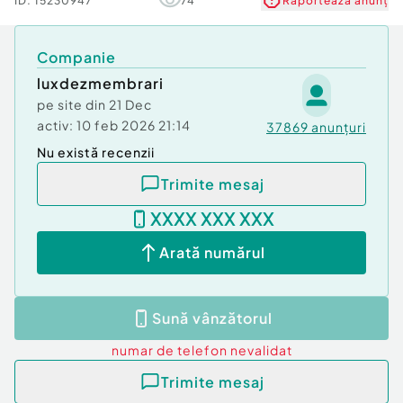
ID:
15230947
74
Raportează anunț
Companie
luxdezmembrari
pe site din
21 Dec
activ:
10 feb 2026 21:14
37869
anunțuri
Nu există recenzii
Trimite mesaj
XXXX XXX XXX
Arată numărul
Sună vânzătorul
numar de telefon
nevalidat
Trimite mesaj