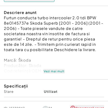
Descriere anunt
Furtun conducta turbo intercooler 2.0 tdi BPW
8e0145737e Skoda Superb [2001 - 2006] (2001 -
2006) - Toate piesele vandute de catre
societatea noastra vin insotite de factura si
garantie! - Dreptul de retur pentru orice piesa
este de 14 zile. - Trimitem prin curierat rapid in
toata tara cu posibilitate Deschidere la livrare.
Marcă: Škoda
Producător: Skoda
Cod referinţă OEM: 48585265
Vezi mai mult
Piesă: Furtun conducta turbo intercooler 2.0 tdi
BPW 8e0145737e
Specificații
Garanție
Stare
Utilizat