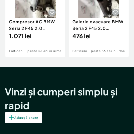
Compresor AC BMW
Galerie evacuare BMW
Seria 2 F45 2.0
Seria 2 F45 2.0
Motorina 2016
1.071 lei
Motorina 2016
476 lei
Falticeni
peste 56 ani în urmă
Falticeni
peste 56 ani în urmă
Vinzi și cumperi simplu și
rapid
Adaugă anunț