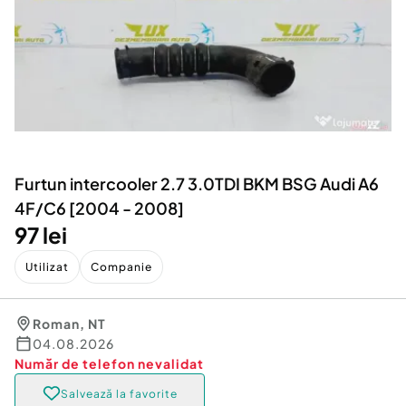
Locuri de munca
Utilaje agricole si industriale
Servicii
Piese auto si accesorii
Animale de companie
Dacia Duster
Afaceri și echipamente profesionale
Inchiriere Bunuri si Vehicule
Furtun intercooler 2.7 3.0TDI BKM BSG Audi A6
4F/C6 [2004 - 2008]
97 lei
Utilizat
Companie
Roman
,
NT
04.08.2026
Număr de telefon
nevalidat
Salvează la favorite