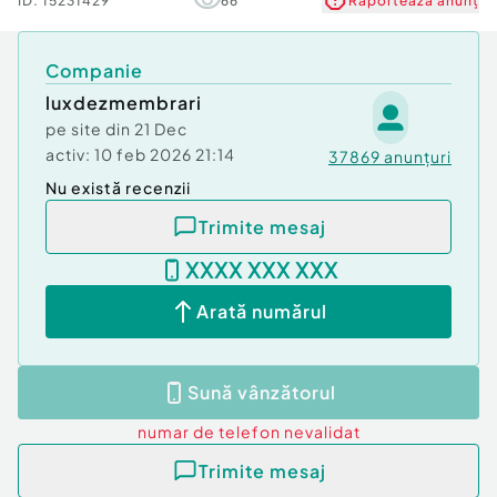
ID:
15231429
66
Raportează anunț
Companie
luxdezmembrari
pe site din
21 Dec
activ:
10 feb 2026 21:14
37869
anunțuri
Nu există recenzii
Trimite mesaj
XXXX XXX XXX
Arată numărul
Sună vânzătorul
numar de telefon
nevalidat
Trimite mesaj