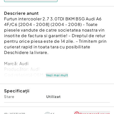
Descriere anunt
Furtun intercooler 2.7 3.0TDI BKM BSG Audi A6
4F/C6 [2004 - 2008] (2004 - 2008) - Toate
piesele vandute de catre societatea noastra vin
insotite de factura si garantie! - Dreptul de retur
pentru orice piesa este de 14 zile. - Trimitem prin
curierat rapid in toata tara cu posibilitate
Deschidere la livrare.
Marcă: Audi
Producător: Audi
Cod referinţă OEM: 48843388
Vezi mai mult
Piesă: Furtun intercooler 2.7 3.0TDI BKM BSG
Garanție
Specificații
Stare
Utilizat