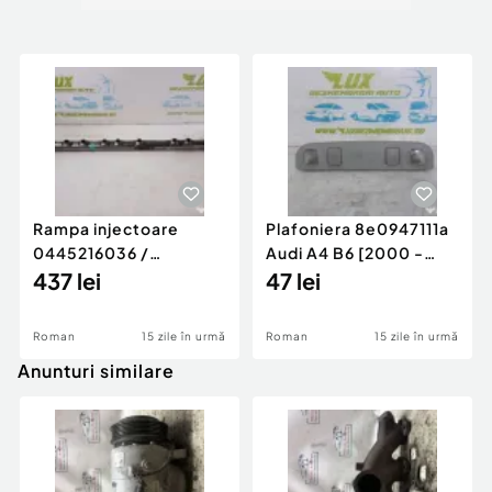
Rampa injectoare
Plafoniera 8e0947111a
0445216036 /
Audi A4 B6 [2000 -
780542302 3.0 d 313
437 lei
2005]
47 lei
cp N57D30
Roman
15 zile în urmă
Roman
15 zile în urmă
Anunturi similare