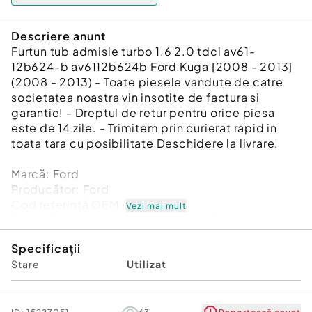
Descriere anunt
Furtun tub admisie turbo 1.6 2.0 tdci av61-
12b624-b av6112b624b Ford Kuga [2008 - 2013]
(2008 - 2013) - Toate piesele vandute de catre
societatea noastra vin insotite de factura si
garantie! - Dreptul de retur pentru orice piesa
este de 14 zile. - Trimitem prin curierat rapid in
toata tara cu posibilitate Deschidere la livrare.
Marcă: Ford
Producător: Ford
Cod referinţă OEM: 45919096
Vezi mai mult
Piesă: Furtun tub admisie turbo 1.6 2.0 tdci av61-
12b624-b av6112b624b
Specificații
Garanție
Stare
Utilizat