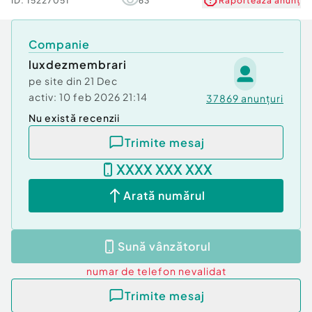
ID:
15227051
63
Raportează anunț
Companie
luxdezmembrari
pe site din
21 Dec
activ:
10 feb 2026 21:14
37869
anunțuri
Nu există recenzii
Trimite mesaj
XXXX XXX XXX
Arată numărul
Sună vânzătorul
numar de telefon
nevalidat
Trimite mesaj