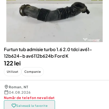
Locuri de munca
Utilaje agricole si industriale
Servicii
Piese auto si accesorii
Animale de companie
Dacia Duster
Afaceri și echipamente profesionale
Inchiriere Bunuri si Vehicule
Furtun tub admisie turbo 1.6 2.0 tdci av61-
12b624-b av6112b624b Ford K
122 lei
Utilizat
Companie
Roman
,
NT
04.08.2026
Număr de telefon
nevalidat
Salvează la favorite