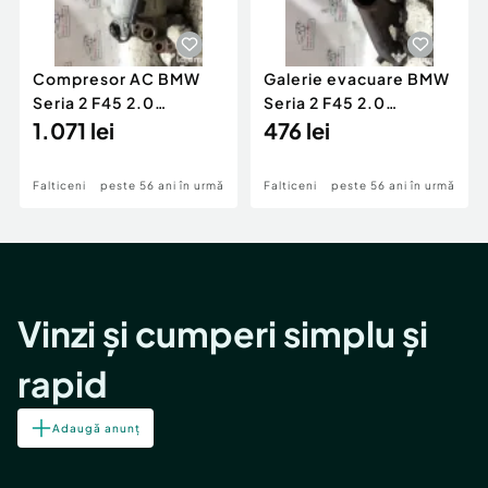
Compresor AC BMW
Galerie evacuare BMW
Seria 2 F45 2.0
Seria 2 F45 2.0
Motorina 2016
1.071 lei
Motorina 2016
476 lei
Falticeni
peste 56 ani în urmă
Falticeni
peste 56 ani în urmă
Vinzi și cumperi simplu și
rapid
Adaugă anunț