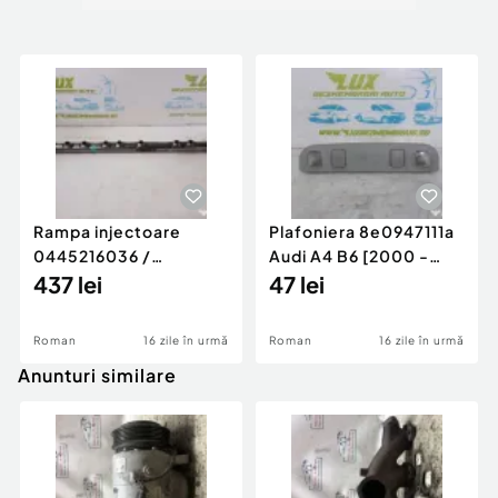
Rampa injectoare
Plafoniera 8e0947111a
0445216036 /
Audi A4 B6 [2000 -
780542302 3.0 d 313
437 lei
2005]
47 lei
cp N57D30
Roman
16 zile în urmă
Roman
16 zile în urmă
Anunturi similare