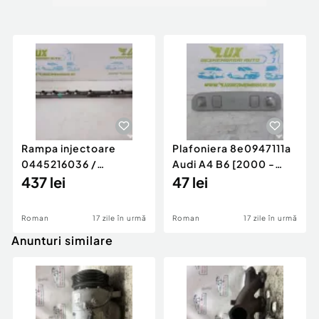
Rampa injectoare
Plafoniera 8e0947111a
0445216036 /
Audi A4 B6 [2000 -
780542302 3.0 d 313
437 lei
2005]
47 lei
cp N57D30
Roman
17 zile în urmă
Roman
17 zile în urmă
Anunturi similare