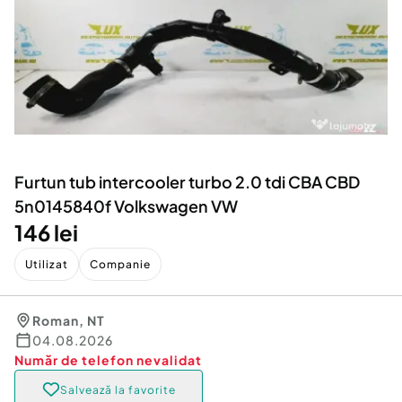
Locuri de munca
Utilaje agricole si industriale
Servicii
Piese auto si accesorii
Animale de companie
Dacia Duster
Afaceri și echipamente profesionale
Inchiriere Bunuri si Vehicule
Furtun tub intercooler turbo 2.0 tdi CBA CBD
5n0145840f Volkswagen VW
146 lei
Utilizat
Companie
Roman
,
NT
04.08.2026
Număr de telefon
nevalidat
Salvează la favorite