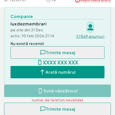
ID:
15230707
76
Raportează anunț
Companie
luxdezmembrari
pe site din
21 Dec
activ:
10 feb 2026 21:14
37869
anunțuri
Nu există recenzii
Trimite mesaj
XXXX XXX XXX
Arată numărul
Sună vânzătorul
numar de telefon
nevalidat
Trimite mesaj