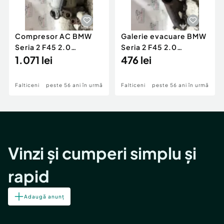
Compresor AC BMW
Galerie evacuare BMW
Seria 2 F45 2.0
Seria 2 F45 2.0
Motorina 2016
1.071 lei
Motorina 2016
476 lei
Falticeni
peste 56 ani în urmă
Falticeni
peste 56 ani în urmă
Vinzi și cumperi simplu și
rapid
Adaugă anunț