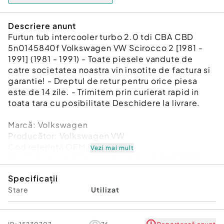
Descriere anunt
Furtun tub intercooler turbo 2.0 tdi CBA CBD
5n0145840f Volkswagen VW Scirocco 2 [1981 -
1991] (1981 - 1991) - Toate piesele vandute de
catre societatea noastra vin insotite de factura si
garantie! - Dreptul de retur pentru orice piesa
este de 14 zile. - Trimitem prin curierat rapid in
toata tara cu posibilitate Deschidere la livrare.
Marcă: Volkswagen
Producător: Volkswagen VW
Cod referinţă OEM: 48155295
Vezi mai mult
Piesă: Furtun tub intercooler turbo 2.0 tdi CBA
CBD 5n0145840f
Specificații
Garanție
Stare
Utilizat