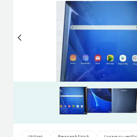
Utilizat
Persoană fizică
Livrare cu verifi