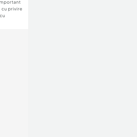
important
 cu privire
 cu