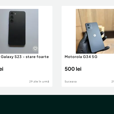
Galaxy S23 - stare foarte
Motorola G34 5G
ei
500 lei
29 zile în urmă
Suceava
2