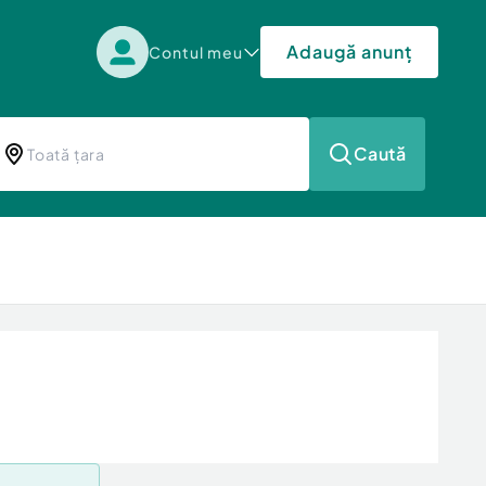
Adaugă anunț
Contul meu
Caută