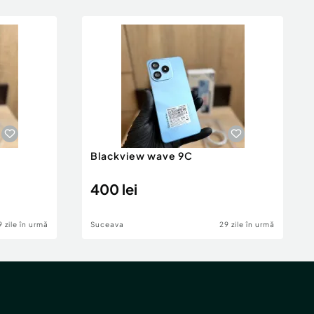
Blackview wave 9C
400 lei
9 zile în urmă
Suceava
29 zile în urmă