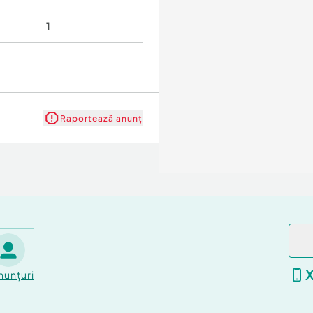
1
Raportează anunț
nunțuri