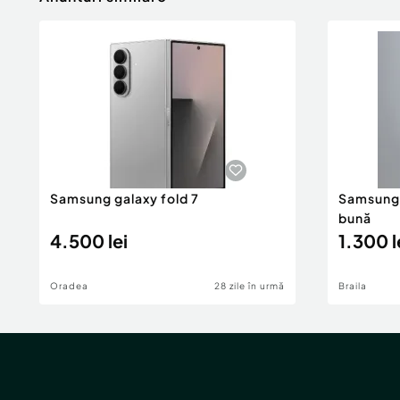
Samsung galaxy fold 7
Samsung 
bună
4.500 lei
1.300 l
Oradea
28 zile în urmă
Braila