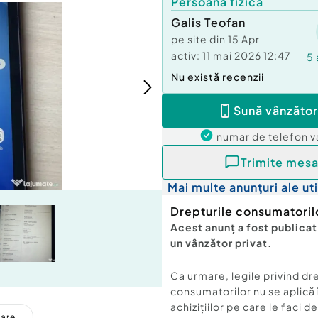
Persoană fizică
Galis Teofan
pe site din
15 Apr
activ:
11 mai 2026 12:47
5
Nu există recenzii
Sună vânzător
numar de telefon
v
Trimite mesa
Mai multe anunțuri ale uti
Drepturile consumatoril
Acest anunț a fost publicat
un vânzător privat.
Ca urmare, legile privind dr
consumatorilor nu se aplică 
achizițiilor pe care le faci d
care