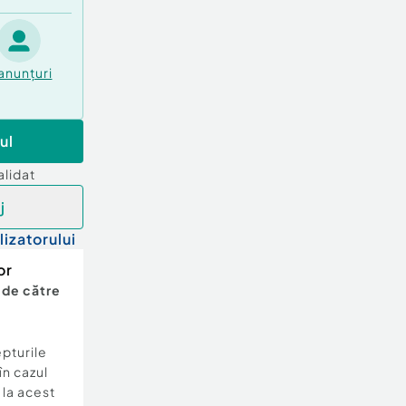
anunțuri
ul
alidat
j
lizatorului
or
 de către
epturile
în cazul
e la acest