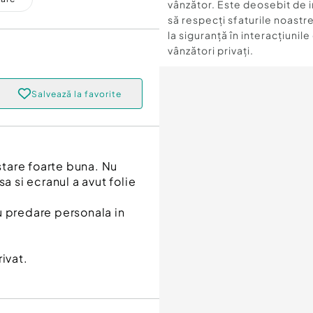
vânzător. Este deosebit de 
să respecți sfaturile noastre
la siguranță în interacțiunile
vânzători privați.
Salvează la favorite
tare foarte buna. Nu
usa si ecranul a avut folie
sau predare personala in
ivat.