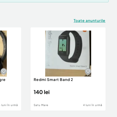
Toate anunturile
gre
Redmi Smart Band 2
140 lei
4 luni în urmă
Satu Mare
4 luni în urmă