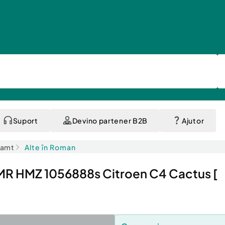
Suport
Devino partener B2B
Ajutor
eamt
Alte în Roman
 HMR HMZ 1056888s Citroen C4 Cactus [