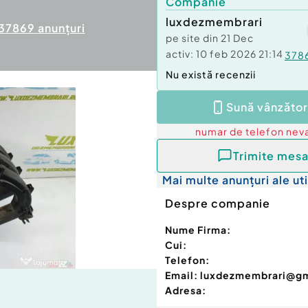
Companie
luxdezmembrari
37869
anunțuri
pe site din
21 Dec
activ:
10 feb 2026 21:14
378
Nu există recenzii
Sună vânzător
numar de telefon
neva
Trimite mesa
Mai multe anunțuri ale uti
Despre companie
Nume Firma:
Cui:
Telefon:
Email:
luxdezmembrari@g
Adresa: