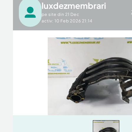
luxdezmembrari
pe site din
21 Dec
activ: 10 Feb 2026 21:14