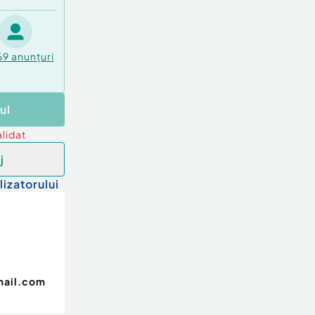
69
anunțuri
ul
lidat
j
lizatorului
mail.com