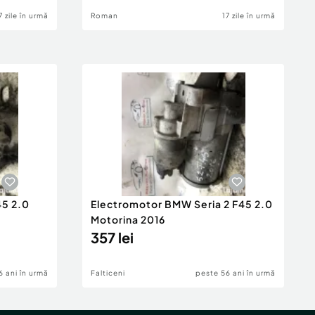
7 zile în urmă
Roman
17 zile în urmă
45 2.0
Electromotor BMW Seria 2 F45 2.0
Motorina 2016
357 lei
6 ani în urmă
Falticeni
peste 56 ani în urmă