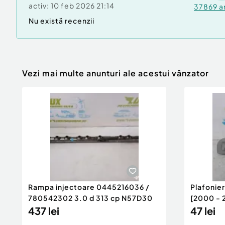
activ:
10 feb 2026 21:14
37869
a
Nu există recenzii
Vezi mai multe anunturi ale acestui vânzator
Rampa injectoare 0445216036 /
Plafonie
780542302 3.0 d 313 cp N57D30
[2000 - 
437 lei
47 lei