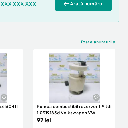
XXXX XXX XXX
Arată numărul
Toate anunturile
 A3160411
Pompa combustibil rezervor 1.9 tdi
1j0919183d Volkswagen VW
97 lei