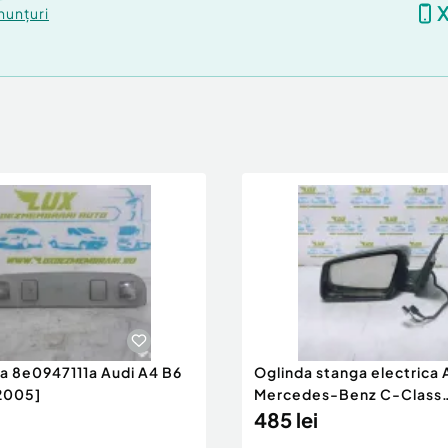
nunțuri
ra 8e0947111a Audi A4 B6
Oglinda stanga electrica
2005]
Mercedes-Benz C-Class
W204/S204 [200
485 lei