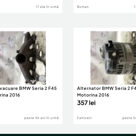
17 zile în urmă
Roman
1
evacuare BMW Seria 2 F45
Alternator BMW Seria 2 F
rina 2016
Motorina 2016
357 lei
peste 56 ani în urmă
Falticeni
peste 5