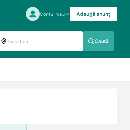
Adaugă anunț
Contul meu
Caută