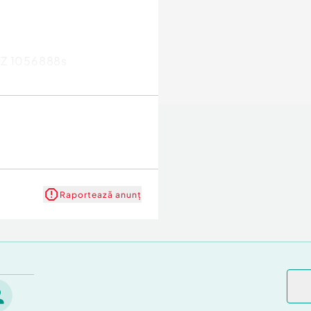
HMZ 1056888s
Raportează anunț