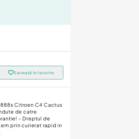
Salvează la favorite
6888s Citroen C4 Cactus
andute de catre
arantie! - Dreptul de
tem prin curierat rapid in
.