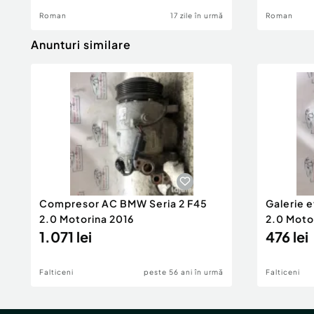
Roman
17 zile în urmă
Roman
Anunturi similare
Compresor AC BMW Seria 2 F45
Galerie 
2.0 Motorina 2016
2.0 Moto
1.071 lei
476 lei
Falticeni
peste 56 ani în urmă
Falticeni