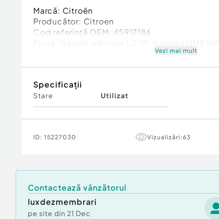
Marcă: Citroën
Producător: Citroen
Cod referinţă OEM: 45917186
Piesă: Galerie admisie 1.2 VTi benzina HMR 
Vezi mai mult
Garanție
Specificații
Stare
Utilizat
ID:
15227030
Vizualizări:
63
Contactează vânzătorul
luxdezmembrari
pe site din
21 Dec