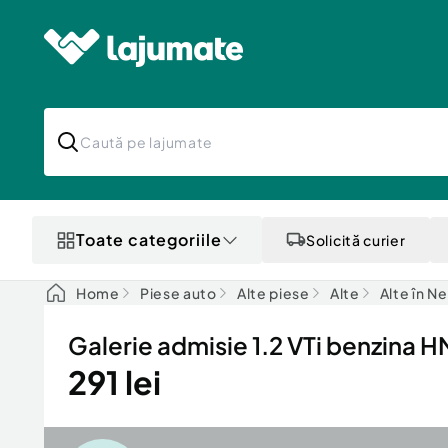
Toate categoriile
Solicită curier
Home
Piese auto
Alte piese
Alte
Alte în N
Galerie admisie 1.2 VTi benzina
291 lei