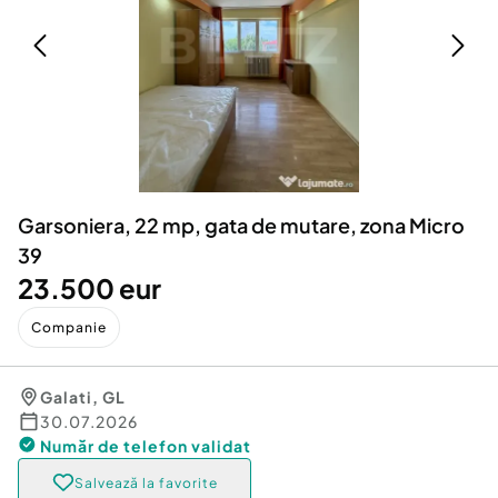
Locuri de munca
Utilaje agricole si industriale
Servicii
Piese auto si accesorii
Animale de companie
Dacia Duster
Afaceri și echipamente profesionale
Inchiriere Bunuri si Vehicule
Garsoniera, 22 mp, gata de mutare, zona Micro
39
23.500 eur
Companie
Galati
,
GL
30.07.2026
Număr de telefon
validat
Salvează la favorite