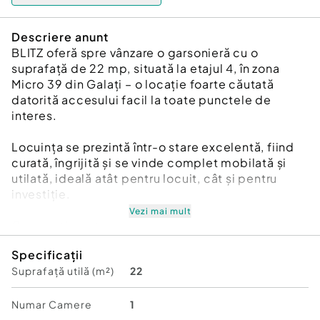
Descriere anunt
BLITZ oferă spre vânzare o garsonieră cu o
suprafață de 22 mp, situată la etajul 4, în zona
Micro 39 din Galați – o locație foarte căutată
datorită accesului facil la toate punctele de
interes.
Locuința se prezintă într-o stare excelentă, fiind
curată, îngrijită și se vinde complet mobilată și
utilată, ideală atât pentru locuit, cât și pentru
investiție.
Vezi mai mult
Compartimentare:
* bucătărie
Specificații
* baie
Suprafață utilă (m²)
22
* dormitor
Dotări și avantaje:
Numar Camere
1
* aragaz, frigider și boiler în stare foarte bună