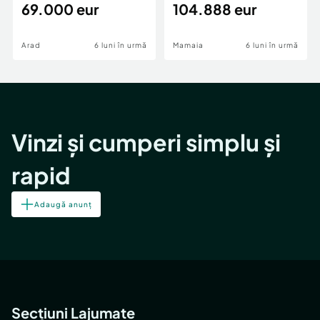
69.000 eur
cheie,langa Mega
104.888 eur
Image
Arad
6 luni în urmă
Mamaia
6 luni în urmă
Vinzi și cumperi simplu și
rapid
Adaugă anunț
Secțiuni Lajumate