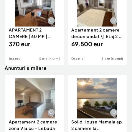
APARTAMENT 2
Apartament 2 camere
CAMERE | 60 MP |
decomandat \| Etaj 2 \|
GENERAL MOCIULSCHI
370 eur
50 mp \+ 8 mp ba
69.500 eur
| BALCON DE
Brasov
3 ore în urmă
Orastie
3 ore în urmă
Anunturi similare
Apartament 2 camere
Solid House Mamaia ap
zona Vlaicu - Lebada
2 camere la