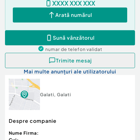
XXXX XXX XXX
Confort:
1
Tip imobil:
Bloc de apartamente
Arată numărul
Număr Băi:
1
Sună vânzătorul
numar de telefon
validat
Trimite mesaj
Mai multe anunțuri ale utilizatorului
Galati
,
Galati
Despre companie
Nume Firma:
Cui: