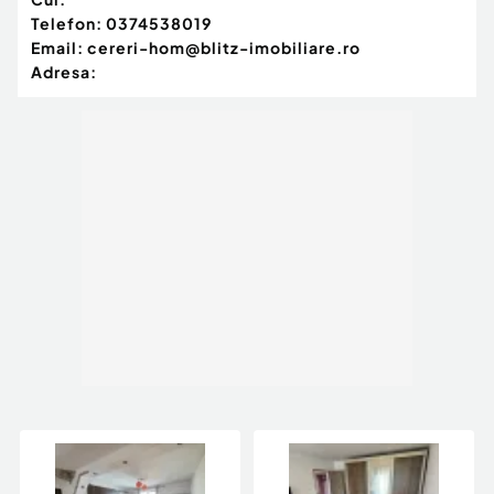
Telefon:
0374538019
Email:
cereri-hom@blitz-imobiliare.ro
Adresa: