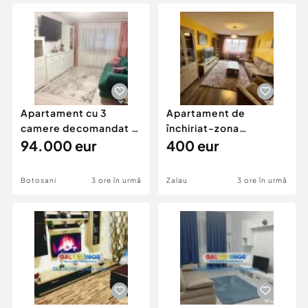
Locuri de munca
Utilaje agricole si industriale
Servicii
Piese auto si accesorii
Animale de companie
Dacia Duster
Afaceri și echipamente profesionale
Inchiriere Bunuri si Vehicule
Apartament cu 3
Apartament de
camere decomandat -
închiriat-zona
renovat - Bucovina -
94.000 eur
ultracentrală
400 eur
Par
Botosani
3 ore în urmă
Zalau
3 ore în urmă