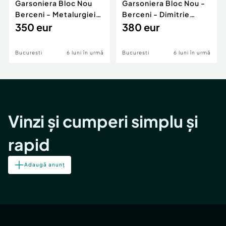
Garsoniera Bloc Nou
Garsoniera Bloc Nou -
Berceni - Metalurgiei
Berceni - Dimitrie
Park - Postalionul
350 eur
Leonida
380 eur
Bucuresti
6 luni în urmă
Bucuresti
6 luni în urmă
Vinzi și cumperi simplu și
rapid
Adaugă anunț