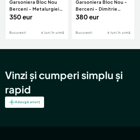
Garsoniera Bloc Nou
Garsoniera Bloc Nou -
Berceni - Metalurgiei
Berceni - Dimitrie
Park - Postalionul
350 eur
Leonida
380 eur
Bucuresti
6 luni în urmă
Bucuresti
6 luni în urmă
Vinzi și cumperi simplu și
rapid
Adaugă anunț