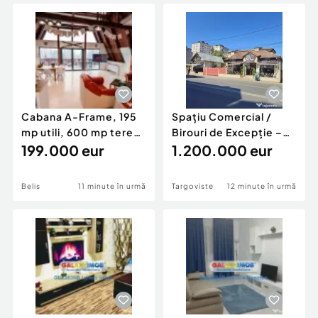
Locuri de munca
Utilaje agricole si industriale
Servicii
Piese auto si accesorii
Animale de companie
Dacia Duster
Afaceri și echipamente profesionale
Inchiriere Bunuri si Vehicule
Cabana A-Frame, 195
Spațiu Comercial /
mp utili, 600 mp teren,
Birouri de Excepție –
Saună & Ciubăr
199.000 eur
Zonă Centrală
1.200.000 eur
Belis
11 minute în urmă
Targoviste
12 minute în urmă