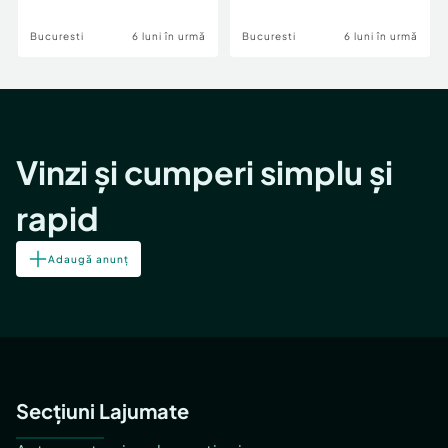
Bucuresti
6 luni în urmă
Bucuresti
6 luni în urmă
Vinzi și cumperi simplu și
rapid
Adaugă anunț
Secțiuni Lajumate