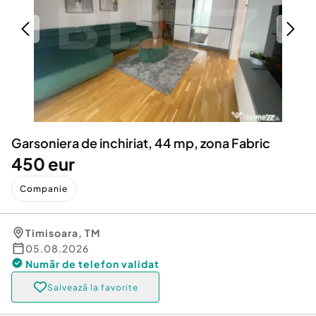
Locuri de munca
Utilaje agricole si industriale
Servicii
Piese auto si accesorii
Animale de companie
Dacia Duster
Afaceri și echipamente profesionale
Inchiriere Bunuri si Vehicule
Garsoniera de inchiriat, 44 mp, zona Fabric
450 eur
Companie
Timisoara
,
TM
05.08.2026
Număr de telefon
validat
Salvează la favorite