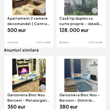
Apartament 2 camere
Casă tip duplex cu
decomandat | Centrală
curte proprie – ideală
proprie | 60 mp |
500 eur
pentru renovar
128.000 eur
Craiova
1 zi în urmă
Brasov
1 zi în urmă
Anunturi similare
Garsoniera Bloc Nou
Garsoniera Bloc Nou -
Berceni - Metalurgiei
Berceni - Dimitrie
Park - Postalionul
350 eur
Leonida
380 eur