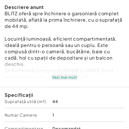
Descriere anunt
BLITZ oferă spre închiriere o garsonieră complet
mobilată, aflată la prima închiriere, cu o suprafață
de 44 mp.
Locuință luminoasă, eficient compartimentată,
ideală pentru o persoană sau un cuplu. Este
compusă dintr-o cameră, bucătărie, baie cu
cadă, hol cu spații de depozitare și un balcon
deschis.
Se închiriază complet mobilată și utilată, fiind
disponibilă pentru mutare imediată.
Vezi mai mult
In pret este inclus si un loc de parcare subteran.
Specificații
Suprafață utilă (m²)
44
???? Pentru detalii suplimentare și programarea
unei vizionări, nu ezitați să ne contactați.
Cod ofertă / ID BLITZ: P173987
Numar Camere
1
Id intern: P173987
Compartimentare
Decomandat