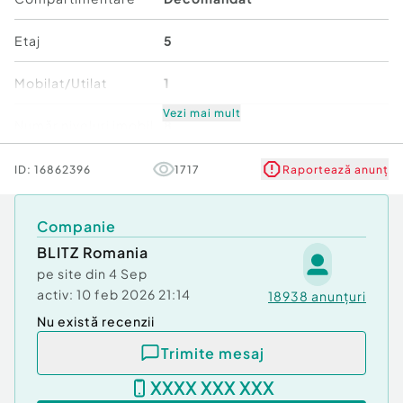
Confort:
1
Tip imobil:
Bloc de apartamente
Etaj
5
Număr Băi:
1
Mobilat/Utilat
1
Vezi mai mult
Număr niveluri imobil
8
Stare
Bună
ID:
16862396
1717
Raportează anunț
Comfort
1
Companie
BLITZ Romania
pe site din
4 Sep
activ:
10 feb 2026 21:14
18938
anunțuri
Nu există recenzii
Trimite mesaj
XXXX XXX XXX