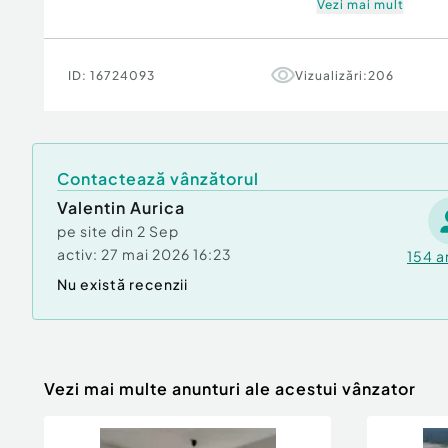
Vezi mai mult
Comfort
1 sporit
ID:
16724093
Vizualizări:
206
Contactează vânzătorul
Valentin Aurica
pe site din
2 Sep
activ:
27 mai 2026 16:23
154
a
Nu există recenzii
Vezi mai multe anunturi ale acestui vânzator