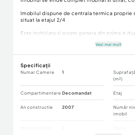
Imobilul dispune de centrala termica proprie s
situat la etajul 2/4
Este inchiriata si poate genera din prima zi dup
Vezi mai mult
ID intern: 3112
Confort:
1 sporit
Specificații
Tip imobil:
Bloc de apartamente
Numar Camere
1
Suprafață
Număr Băi:
1
(m²)
Compartimentare
Decomandat
Etaj
An constructie
2007
Număr niv
imobil
Mobilat/Utilat
1
Stare