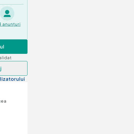
4
anunțuri
ul
alidat
j
lizatorului
cea