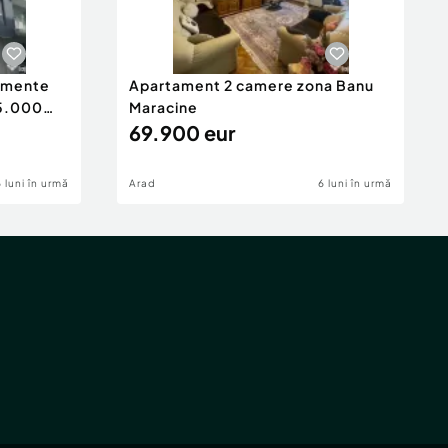
tamente
Apartament 2 camere zona Banu
65.000
Maracine
69.900 eur
6 luni în urmă
Arad
6 luni în urmă