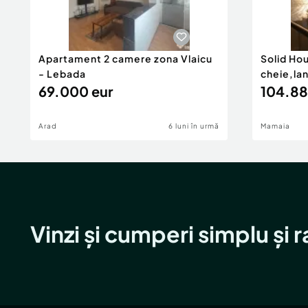
Apartament 2 camere zona Vlaicu
Solid Ho
- Lebada
cheie,la
69.000 eur
104.88
Arad
6 luni în urmă
Mamaia
Vinzi și cumperi simplu și 