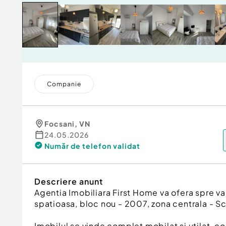
Companie
Focsani
,
VN
24.05.2026
Număr de telefon
validat
Descriere anunt
Agentia Imobiliara First Home va ofera spre v
spatioasa, bloc nou - 2007, zona centrala - Sc
Imobilul se vinde complet mobilat si utilat, c