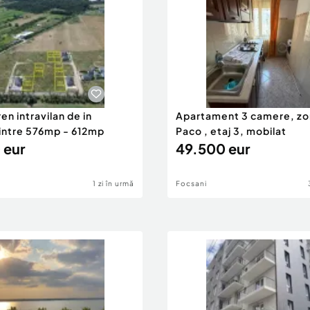
ren intravilan de in
Apartament 3 camere, zo
 intre 576mp - 612mp
Paco , etaj 3, mobilat
 eur
49.500 eur
1 zi în urmă
Focsani