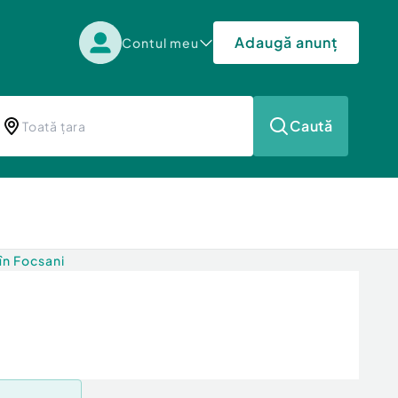
Adaugă anunț
Contul meu
Caută
în Focsani