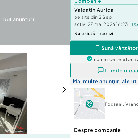
Companie
Valentin Aurica
pe site din
2 Sep
154
anunțuri
activ:
27 mai 2026 16:23
15
Nu există recenzii
Sună vânzător
numar de telefon
v
Trimite mesa
Mai multe anunțuri ale uti
Focsani
,
Vran
Despre companie