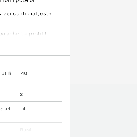
i aer contionat, este
a achizitie profit !
 utilă
40
2
eluri
4
Bună