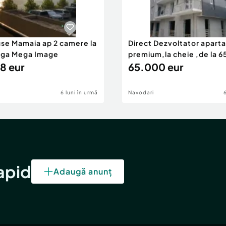
use Mamaia ap 2 camere la
Direct Dezvoltator apar
nga Mega Image
premium,la cheie ,de la 
8 eur
eur
65.000 eur
6 luni în urmă
Navodari
rapid
Adaugă anunț