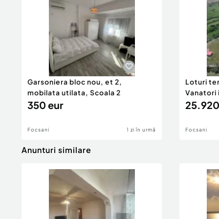
Garsoniera bloc nou, et 2,
Loturi te
mobilata utilata, Scoala 2
Vanatori
350 eur
25.920
Focsani
1 zi în urmă
Focsani
Anunturi similare