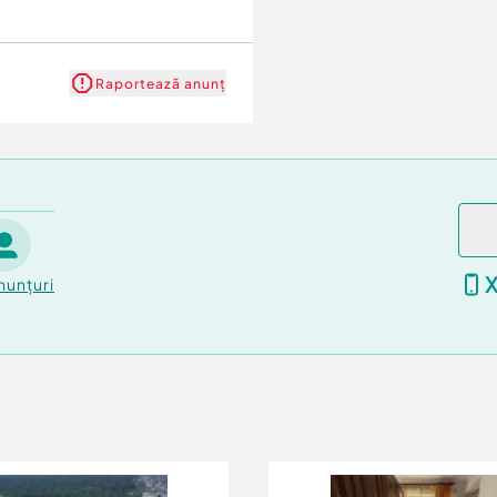
Raportează anunț
nunțuri