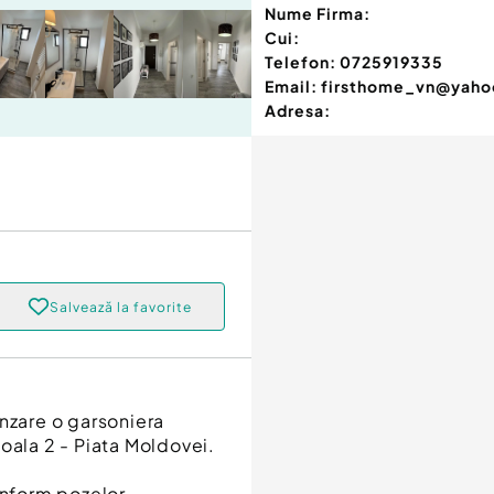
Nume Firma:
Cui:
Telefon:
0725919335
Email:
firsthome_vn@yah
Adresa:
Salvează la favorite
anzare o garsoniera
oala 2 - Piata Moldovei.
onform pozelor.