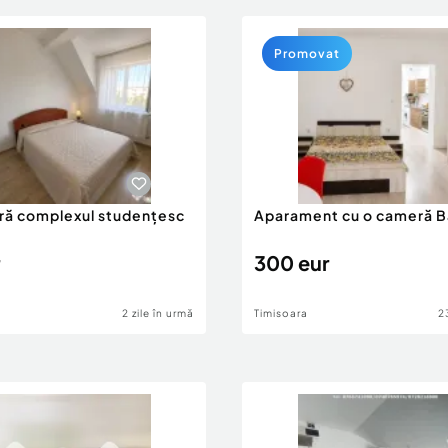
Promovat
ră complexul studențesc
Aparament cu o cameră B
300 eur
2 zile în urmă
Timisoara
2