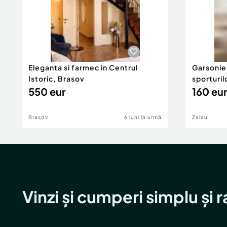
Eleganta si farmec in Centrul
Garsonier
Istoric, Brasov
sporturil
550 eur
160 eur
Brasov
6 luni în urmă
Zalau
Vinzi și cumperi simplu și 