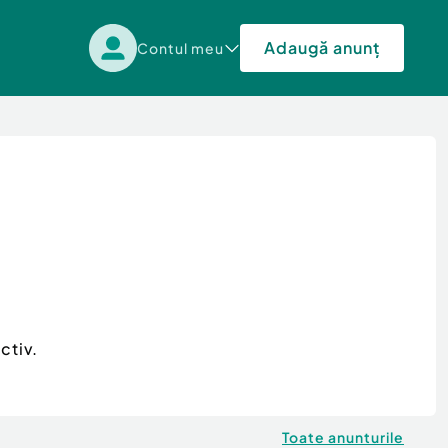
Adaugă anunț
Contul meu
ctiv.
Toate anunturile