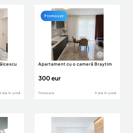
Promovat
ălcescu
Apartament cu o cameră Braytim
300 eur
3 zile în urmă
Timisoara
9 zile în urmă