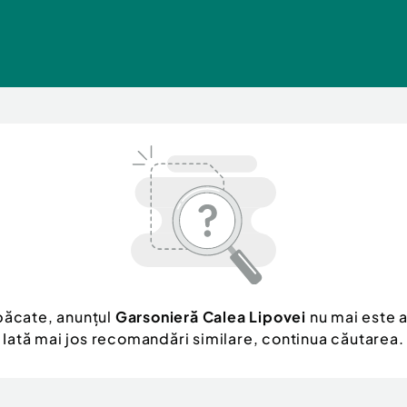
păcate, anunțul
Garsonieră Calea Lipovei
nu mai este a
Iată mai jos recomandări similare, continua căutarea.