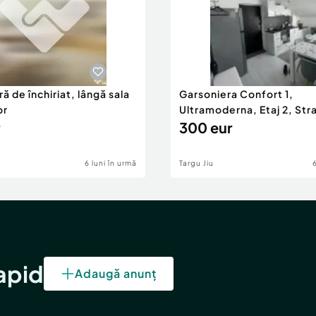
ă de închiriat, lângă sala
Garsoniera Confort 1,
or
Ultramoderna, Etaj 2, Stra
2
300 eur
6 luni în urmă
Targu Jiu
rapid
Adaugă anunț