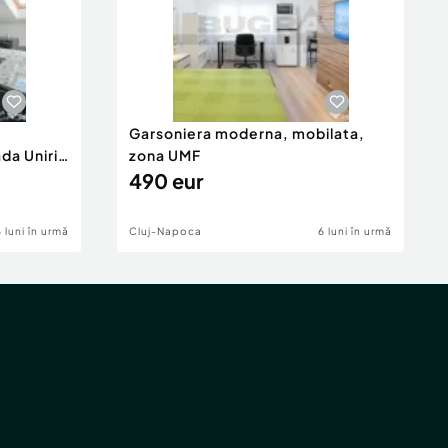
Garsoniera moderna, mobilata,
da Unirii
zona UMF
490 eur
6 luni în urmă
Cluj-Napoca
6 luni în urmă