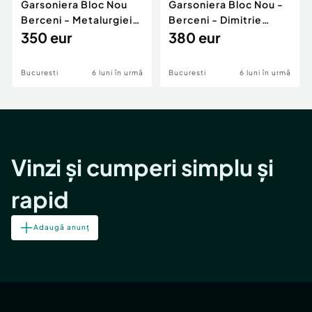
Garsoniera Bloc Nou
Garsoniera Bloc Nou -
Berceni - Metalurgiei
Berceni - Dimitrie
Park - Postalionul
350 eur
Leonida
380 eur
Bucuresti
6 luni în urmă
Bucuresti
6 luni în urmă
Vinzi și cumperi simplu și
rapid
Adaugă anunț