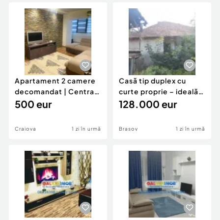
Locuri de munca
Utilaje agricole si industriale
Servicii
Piese auto si accesorii
Animale de companie
Dacia Duster
Afaceri și echipamente profesionale
Inchiriere Bunuri si Vehicule
Apartament 2 camere
Casă tip duplex cu
decomandat | Centrală
curte proprie – ideală
proprie | 60 mp |
500 eur
pentru renovar
128.000 eur
Craiova
1 zi în urmă
Brasov
1 zi în urmă