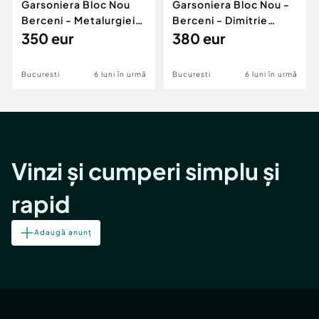
Garsoniera Bloc Nou
Garsoniera Bloc Nou -
Berceni - Metalurgiei
Berceni - Dimitrie
Park - Postalionul
350 eur
Leonida
380 eur
Bucuresti
6 luni în urmă
Bucuresti
6 luni în urmă
Vinzi și cumperi simplu și
rapid
Adaugă anunț