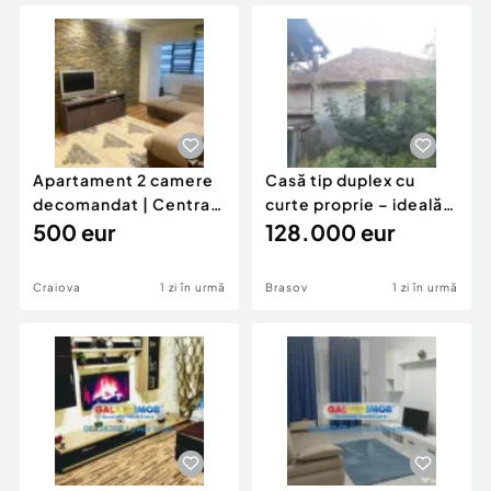
Locuri de munca
Utilaje agricole si industriale
Servicii
Piese auto si accesorii
Animale de companie
Dacia Duster
Afaceri și echipamente profesionale
Inchiriere Bunuri si Vehicule
Apartament 2 camere
Casă tip duplex cu
decomandat | Centrală
curte proprie – ideală
proprie | 60 mp |
500 eur
pentru renovar
128.000 eur
Craiova
1 zi în urmă
Brasov
1 zi în urmă