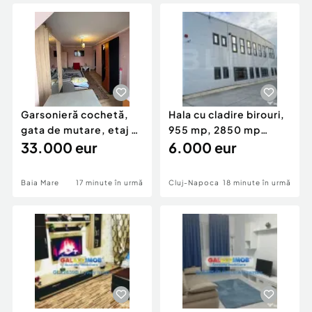
Locuri de munca
Utilaje agricole si industriale
Servicii
Piese auto si accesorii
Animale de companie
Dacia Duster
Afaceri și echipamente profesionale
Inchiriere Bunuri si Vehicule
Garsonieră cochetă,
Hala cu cladire birouri,
gata de mutare, etaj 2,
955 mp, 2850 mp
Zona Gării ??
33.000 eur
teren, Campia Turzi
6.000 eur
Baia Mare
17 minute în urmă
Cluj-Napoca
18 minute în urmă