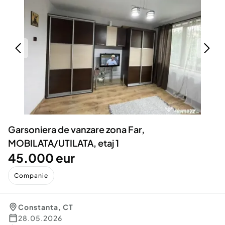
Locuri de munca
Utilaje agricole si industriale
Servicii
Piese auto si accesorii
Animale de companie
Dacia Duster
Afaceri și echipamente profesionale
Inchiriere Bunuri si Vehicule
Garsoniera de vanzare zona Far,
MOBILATA/UTILATA, etaj 1
45.000 eur
Companie
Constanta
,
CT
28.05.2026