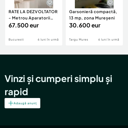
RATE LA DEZVOLTATOR
Garsonieră compactă,
- Metrou Aparatorii
13 mp, zona Mureșeni
Patriei -
67.500 eur
30.600 eur
Bucuresti
6 luni în urmă
Targu Mures
6 luni în urmă
Vinzi și cumperi simplu și
rapid
Adaugă anunț