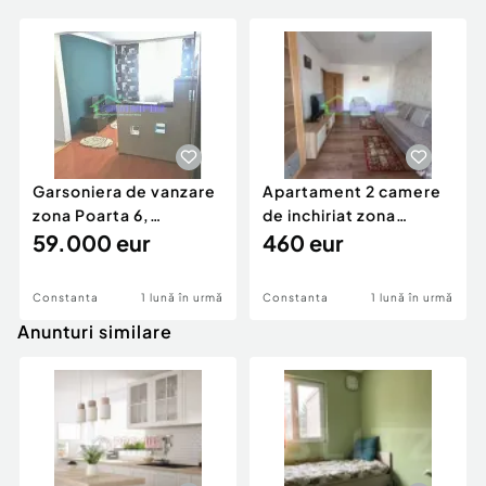
Garsoniera de vanzare
Apartament 2 camere
zona Poarta 6,
de inchiriat zona
MOBILATA/UTILATA
59.000 eur
Trocadero, CENTRALA
460 eur
GAZ
Constanta
1 lună în urmă
Constanta
1 lună în urmă
Anunturi similare