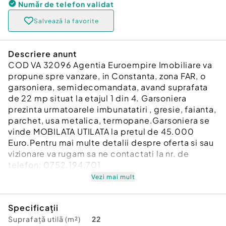
Număr de telefon
validat
Salvează la favorite
Descriere anunt
COD VA 32096 Agentia Euroempire Imobiliare va
propune spre vanzare, in Constanta, zona FAR, o
garsoniera, semidecomandata, avand suprafata
de 22 mp situat la etajul 1 din 4. Garsoniera
prezinta urmatoarele imbunatatiri , gresie, faianta,
parchet, usa metalica, termopane.Garsoniera se
vinde MOBILATA UTILATA la pretul de 45.000
Euro.Pentru mai multe detalii despre oferta si sau
vizionare va rugam sa ne contactati la nr. de
telefon: 0752.194.701
Vezi mai mult
Confort:
2
Tip imobil:
Bloc de apartamente
Specificații
Comision cumpărător:
2%
Suprafață utilă (m²)
22