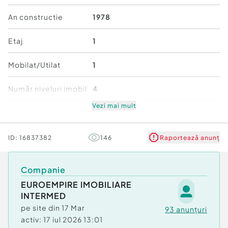
An constructie
1978
Etaj
1
Mobilat/Utilat
1
Număr niveluri imobil
4
Vezi mai mult
Comfort
2
Stare
Bună
ID:
16837382
146
Raportează anunț
Companie
EUROEMPIRE IMOBILIARE
INTERMED
pe site din
17 Mar
93
anunțuri
activ:
17 iul 2026 13:01