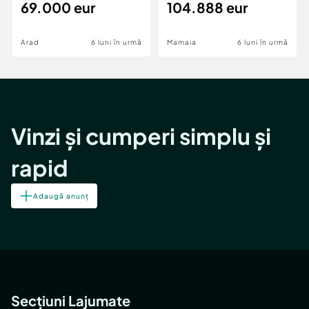
69.000 eur
cheie,langa Mega
104.888 eur
Image
Arad
6 luni în urmă
Mamaia
6 luni în urmă
Vinzi și cumperi simplu și
rapid
Adaugă anunț
Secțiuni Lajumate