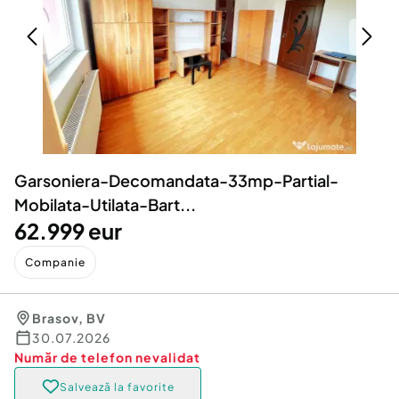
Locuri de munca
Utilaje agricole si industriale
Servicii
Piese auto si accesorii
Animale de companie
Dacia Duster
Afaceri și echipamente profesionale
Inchiriere Bunuri si Vehicule
Garsoniera-Decomandata-33mp-Partial-
Mobilata-Utilata-Bart...
62.999 eur
Companie
Brasov
,
BV
30.07.2026
Număr de telefon
nevalidat
Salvează la favorite