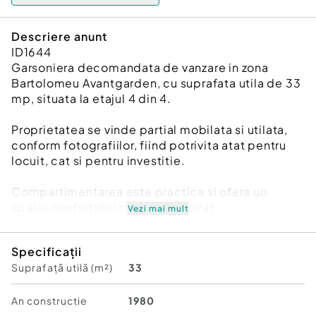
Descriere anunt
ID1644
Garsoniera decomandata de vanzare in zona
Bartolomeu Avantgarden, cu suprafata utila de 33
mp, situata la etajul 4 din 4.
Proprietatea se vinde partial mobilata si utilata,
conform fotografiilor, fiind potrivita atat pentru
locuit, cat si pentru investitie.
Compartimentarea este practica si ofera un
spatiu confortabil si bine organizat.
Vezi mai mult
Zona este linistita, cu acces facil catre magazine,
Specificații
mijloace de transport si alte puncte de interes.
Suprafață utilă (m²)
33
Pret negociabil.
An constructie
1980
Confort:
2