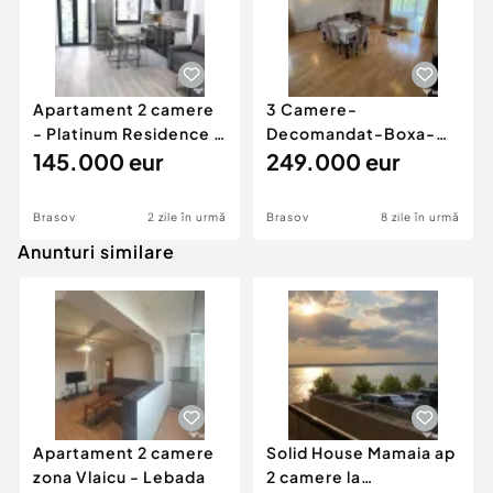
Apartament 2 camere
3 Camere-
- Platinum Residence -
Decomandat-Boxa-
Coresi - Parca...
145.000 eur
Loc De Parcare-88mp-
249.000 eur
Etaj 1-Privi...
Brasov
2 zile în urmă
Brasov
8 zile în urmă
Anunturi similare
Apartament 2 camere
Solid House Mamaia ap
zona Vlaicu - Lebada
2 camere la