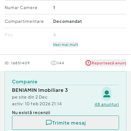
Tip imobil:
Bloc de apartamente
Numar Camere
1
Număr Băi:
1
Posibilitate parcare: Nu
Compartimentare
Decomandat
Etaj
4
Vezi mai mult
Număr niveluri imobil
4
Stare
Bună
ID:
16851409
144
Raportează anunț
Comfort
2
Companie
BENIAMIN Imobiliare 3
pe site din
2 Dec
activ:
10 feb 2026 21:14
48
anunțuri
Nu există recenzii
Trimite mesaj